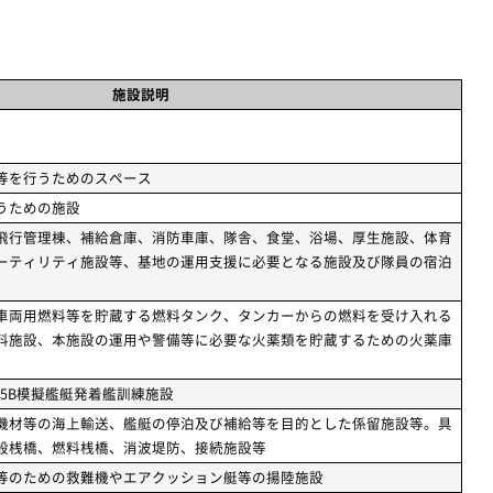
施設説明
等を行うためのスペース
うための施設
飛行管理棟、補給倉庫、消防車庫、隊舎、食堂、浴場、厚生施設、体育
ーティリティ施設等、基地の運用支援に必要となる施設及び隊員の宿泊
車両用燃料等を貯蔵する燃料タンク、タンカーからの燃料を受け入れる
料施設、本施設の運用や警備等に必要な火薬類を貯蔵するための火薬庫
35B模擬艦艇発着艦訓練施設
機材等の海上輸送、艦艇の停泊及び補給等を目的とした係留施設等。具
般桟橋、燃料桟橋、消波堤防、接続施設等
等のための救難機やエアクッション艇等の揚陸施設