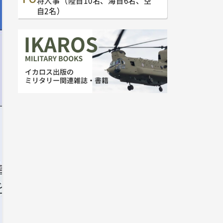
将人事（陸自10名、海自6名、空
自2名）