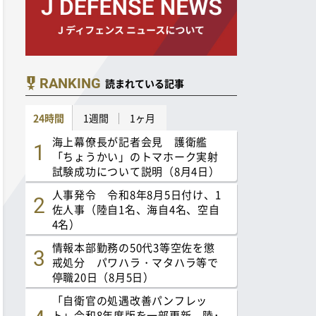
RANKING
読まれている記事
24時間
1週間
1ヶ月
海上幕僚長が記者会見 護衛艦
「ちょうかい」のトマホーク実射
試験成功について説明（8月4日）
人事発令 令和8年8月5日付け、1
佐人事（陸自1名、海自4名、空自
4名）
情報本部勤務の50代3等空佐を懲
戒処分 パワハラ・マタハラ等で
停職20日（8月5日）
「自衛官の処遇改善パンフレッ
ト」令和8年度版を一部更新 陸･