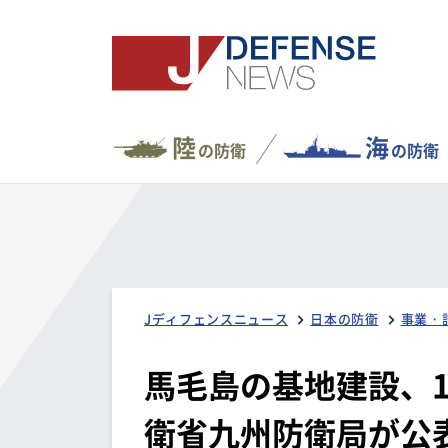
陸
海
の防衛
の防衛
Jディフェンスニュース
日本の防衛
事業・
馬毛島の基地建設、
衛省九州防衛局が公表