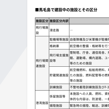
■馬毛島で建設中の施設とその区分
施設区分
施設区分内訳
飛行場施
滑走路
―
設
駐機場等施設
自衛隊機及び米軍機が駐機
格納庫
航空機の整備・格納等を行
管制塔、庁舎、通信局舎、
飛行場支援施
館、運動場、構内道路、ユ
飛行場関
設等
等のための施設
連施設
航空機燃料、船舶用燃料、
貯蔵関連施設
たの施設、燃料配管等の燃
等の施設
訓練施設
不整地着陸訓練施設及びF-
本施設への人員、燃料、資
係留施設等
体的な内容は、防波堤、一
港湾施設
揚陸施設
緊急時の揚陸、輸送、訓練