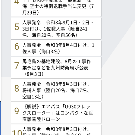
海･空士の特例退職手当に変更（7
月29日）
人事発令 令和8年8月1日・2日・
3日付け、1佐職人事（陸自241
名、海自20名、空自56名）
人事発令 令和8年8月4日付け、1
佐人事（海自3名）
馬毛島の基地建設、8月の工事作
業予定などを九州防衛局が公表
（8月3日）
人事発令 令和8年8月3日付け、
将補人事（陸自20名、海自7名、
空自13名）
《解説》エアバス「U030フレッ
クスローター」はコンパクトな垂
直離着陸ドローン
人事発令 令和8年8月3日付け、