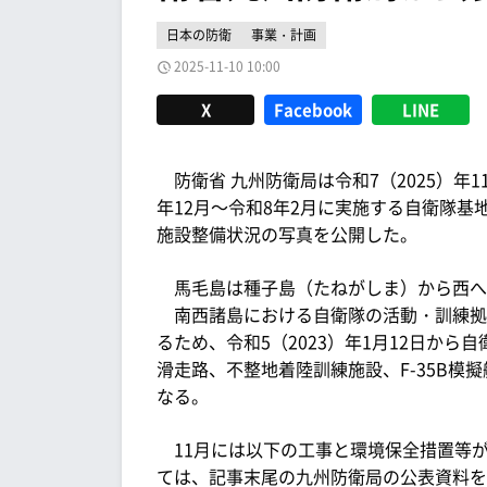
日本の防衛
事業・計画
2025-11-10 10:00
X
Facebook
LINE
防衛省 九州防衛局は令和7（2025）年
年12月～令和8年2月に実施する自衛隊
施設整備状況の写真を公開した。
馬毛島は種子島（たねがしま）から西へ約
南西諸島における自衛隊の活動・訓練拠
るため、令和5（2023）年1月12日か
滑走路、不整地着陸訓練施設、F-35B
なる。
11月には以下の工事と環境保全措置等
ては、記事末尾の九州防衛局の公表資料を