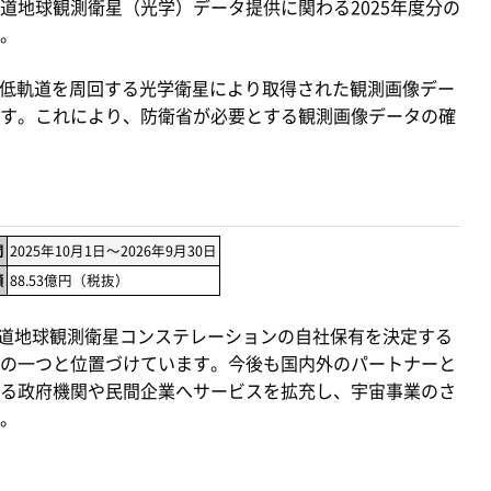
道地球観測衛星（光学）データ提供に関わる2025年度分の
。
間、低軌道を周回する光学衛星により取得された観測画像デー
す。これにより、防衛省が必要とする観測画像データの確
間
2025年10月1日～2026年9月30日
額
88.53億円（税抜）
軌道地球観測衛星コンステレーションの自社保有を決定する
の一つと位置づけています。今後も国内外のパートナーと
る政府機関や民間企業へサービスを拡充し、宇宙事業のさ
。