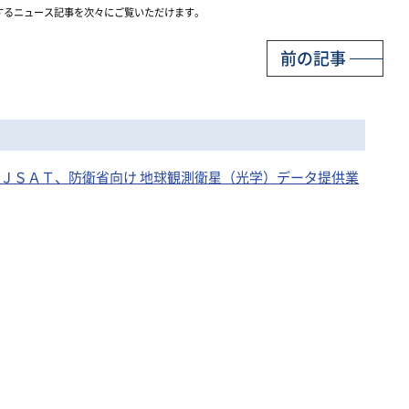
するニュース記事を次々にご覧いただけます。
前の記事
スカパーＪＳＡＴ、防衛省向け 地球観測衛星（光学）データ提供業