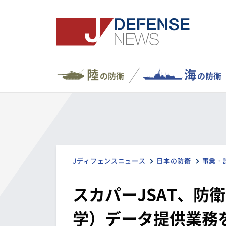
陸
海
の防衛
の防衛
Jディフェンスニュース
日本の防衛
事業・
スカパーJSAT、防
学）データ提供業務を