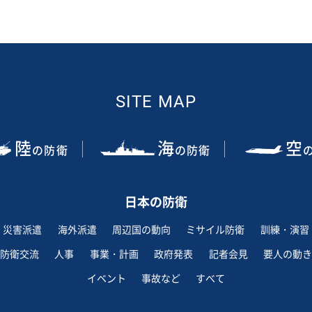
SITE MAP
陸
海
空
の防衛
の防衛
日本の防衛
災害派遣
海外派遣
周辺国の動向
ミサイル防衛
訓練・演習
防衛交流
人事
事業・計画
政府発表
記者会見
要人の動き
イベント
事故など
すべて