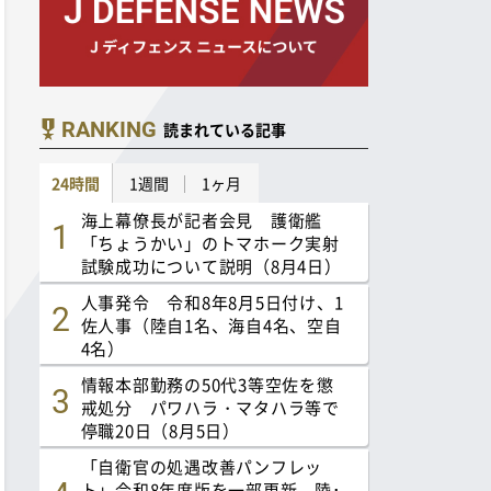
RANKING
読まれている記事
24時間
1週間
1ヶ月
海上幕僚長が記者会見 護衛艦
「ちょうかい」のトマホーク実射
試験成功について説明（8月4日）
人事発令 令和8年8月5日付け、1
佐人事（陸自1名、海自4名、空自
4名）
情報本部勤務の50代3等空佐を懲
戒処分 パワハラ・マタハラ等で
停職20日（8月5日）
「自衛官の処遇改善パンフレッ
ト」令和8年度版を一部更新 陸･