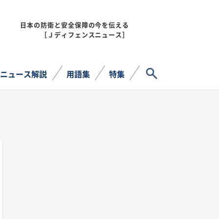
日本の防衛と安全保障の今を伝える
MENU
［Ｊディフェンスニュース］
サイト内検索
ニュース解説
用語集
特集