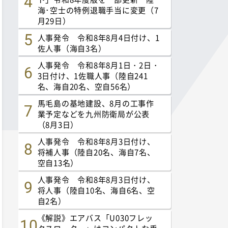
海･空士の特例退職手当に変更（7
月29日）
人事発令 令和8年8月4日付け、1
佐人事（海自3名）
人事発令 令和8年8月1日・2日・
3日付け、1佐職人事（陸自241
名、海自20名、空自56名）
馬毛島の基地建設、8月の工事作
業予定などを九州防衛局が公表
（8月3日）
人事発令 令和8年8月3日付け、
将補人事（陸自20名、海自7名、
空自13名）
人事発令 令和8年8月3日付け、
将人事（陸自10名、海自6名、空
自2名）
《解説》エアバス「U030フレッ