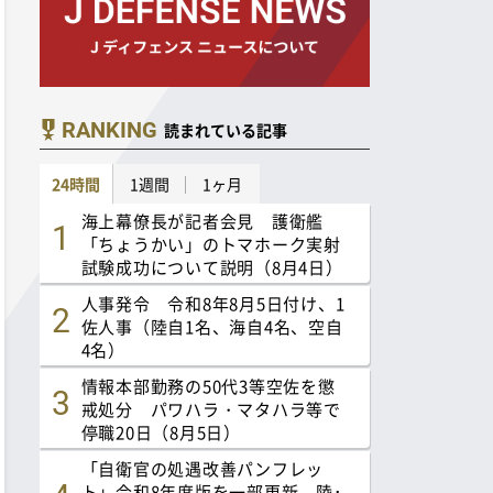
RANKING
読まれている記事
24時間
1週間
1ヶ月
海上幕僚長が記者会見 護衛艦
「ちょうかい」のトマホーク実射
試験成功について説明（8月4日）
人事発令 令和8年8月5日付け、1
佐人事（陸自1名、海自4名、空自
4名）
情報本部勤務の50代3等空佐を懲
戒処分 パワハラ・マタハラ等で
停職20日（8月5日）
「自衛官の処遇改善パンフレッ
ト」令和8年度版を一部更新 陸･