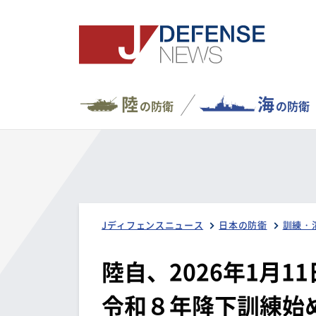
陸
海
の防衛
の防衛
Jディフェンスニュース
日本の防衛
訓練・
陸自、2026年1月
令和８年降下訓練始め