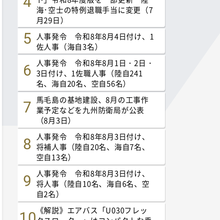
海･空士の特例退職手当に変更（7
月29日）
人事発令 令和8年8月4日付け、1
佐人事（海自3名）
人事発令 令和8年8月1日・2日・
3日付け、1佐職人事（陸自241
名、海自20名、空自56名）
馬毛島の基地建設、8月の工事作
業予定などを九州防衛局が公表
（8月3日）
人事発令 令和8年8月3日付け、
将補人事（陸自20名、海自7名、
空自13名）
人事発令 令和8年8月3日付け、
将人事（陸自10名、海自6名、空
自2名）
《解説》エアバス「U030フレッ