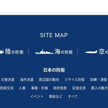
SITE MAP
陸
海
空
の防衛
の防衛
日本の防衛
災害派遣
海外派遣
周辺国の動向
ミサイル防衛
訓練・演習
防衛交流
人事
事業・計画
政府発表
記者会見
要人の動き
イベント
事故など
すべて