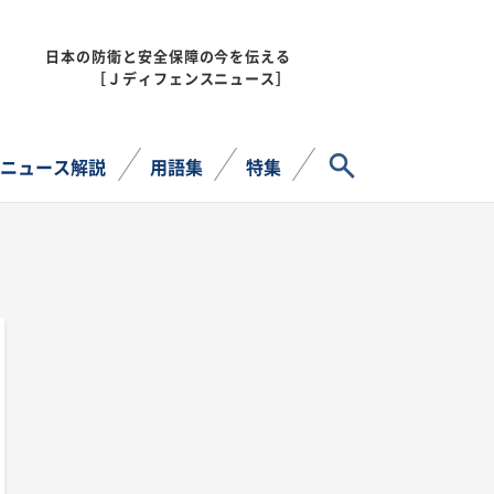
日本の防衛と安全保障の今を伝える
MENU
［Ｊディフェンスニュース］
サイト内検索
ニュース解説
用語集
特集