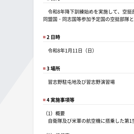
令和8年降下訓練始めを実施して、空挺
同盟国・同志国等参加予定国の空挺部隊と
2 日時
令和8年1月11日（日）
3 場所
習志野駐屯地及び習志野演習場
4 実施事項等
（1）概要
自衛隊及び米軍の航空機に搭乗した第1