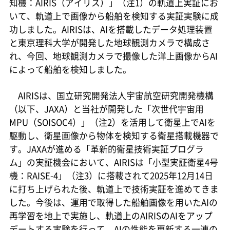
知機：AIRIS（アイリス）」（注1）の軌道上実証にお
いて、軌道上で画像から船舶を検知する実証実験に成
功しました。AIRISは、AIを搭載したデータ処理装置
と東京理科大学が開発した地球観測カメラで構成さ
れ、今回、地球観測カメラで撮像した洋上画像からAI
によって船舶を検知しました。
AIRISは、国立研究開発法人宇宙航空研究開発機構
（以下、JAXA）と当社が開発した「次世代宇宙用
MPU（SOISOC4）」（注2）を活用して衛星上でAIを
駆動し、衛星画像から物体を検知する衛星搭載機器で
す。JAXAが進める「革新的衛星技術実証プログラ
ム」の実証機会において、AIRISは「小型実証衛星4号
機：RAISE-4」（注3）に搭載されて2025年12月14日
に打ち上げられた後、軌道上で技術実証を進めてきま
した。今後は、運用で取得した船舶画像を用いたAIの
再学習を地上で実施し、軌道上のAIRISのAIをアップ
デートする実験を行って、AIの性能を更新する一連の