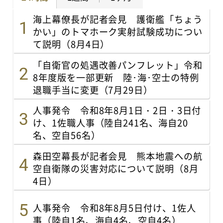
海上幕僚長が記者会見 護衛艦「ちょう
かい」のトマホーク実射試験成功につい
て説明（8月4日）
「自衛官の処遇改善パンフレット」令和
8年度版を一部更新 陸･海･空士の特例
退職手当に変更（7月29日）
人事発令 令和8年8月1日・2日・3日付
け、1佐職人事（陸自241名、海自20
名、空自56名）
森田空幕長が記者会見 熊本地震への航
空自衛隊の災害対応について説明（8月
4日）
人事発令 令和8年8月5日付け、1佐人
事（陸自1名、海自4名、空自4名）