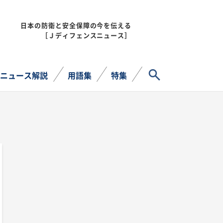
日本の防衛と安全保障の今を伝える
MENU
［Ｊディフェンスニュース］
サイト内検索
ニュース解説
用語集
特集