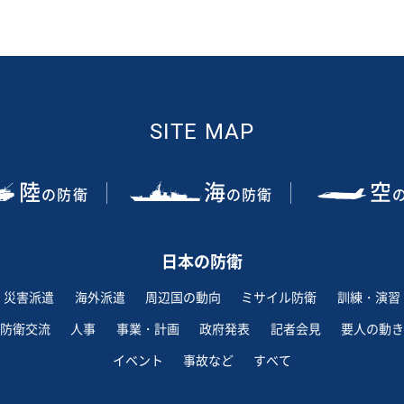
SITE MAP
陸
海
空
の防衛
の防衛
日本の防衛
災害派遣
海外派遣
周辺国の動向
ミサイル防衛
訓練・演習
防衛交流
人事
事業・計画
政府発表
記者会見
要人の動き
イベント
事故など
すべて