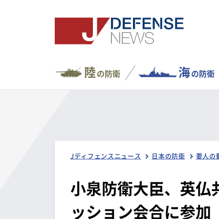
陸
海
の防衛
の防衛
Jディフェンスニュース
日本の防衛
要人の
小泉防衛大臣、英仏
ッション会合に参加（