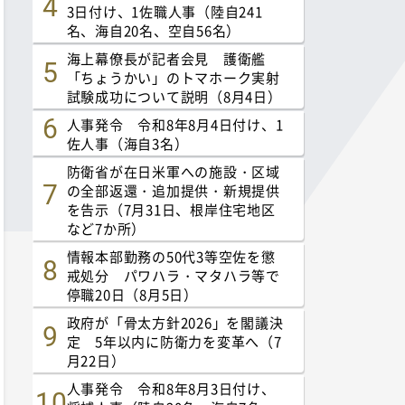
3日付け、1佐職人事（陸自241
名、海自20名、空自56名）
海上幕僚長が記者会見 護衛艦
「ちょうかい」のトマホーク実射
試験成功について説明（8月4日）
人事発令 令和8年8月4日付け、1
佐人事（海自3名）
防衛省が在日米軍への施設・区域
の全部返還・追加提供・新規提供
を告示（7月31日、根岸住宅地区
など7か所）
情報本部勤務の50代3等空佐を懲
戒処分 パワハラ・マタハラ等で
停職20日（8月5日）
政府が「骨太方針2026」を閣議決
定 5年以内に防衛力を変革へ（7
月22日）
人事発令 令和8年8月3日付け、