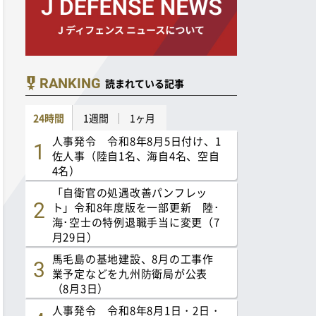
RANKING
読まれている記事
24時間
1週間
1ヶ月
人事発令 令和8年8月5日付け、1
佐人事（陸自1名、海自4名、空自
4名）
「自衛官の処遇改善パンフレッ
ト」令和8年度版を一部更新 陸･
海･空士の特例退職手当に変更（7
月29日）
馬毛島の基地建設、8月の工事作
業予定などを九州防衛局が公表
（8月3日）
人事発令 令和8年8月1日・2日・