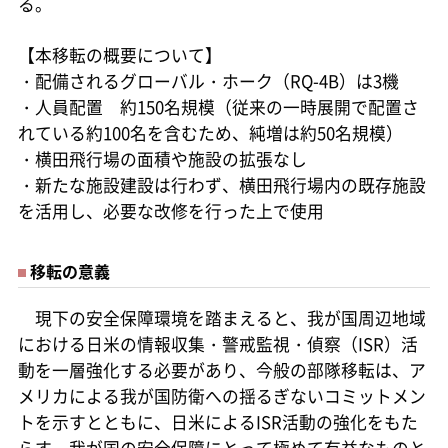
る。
【本移転の概要について】
・配備されるグローバル・ホーク（RQ-4B）は3機
・人員配置 約150名規模（従来の一時展開で配置さ
れている約100名を含むため、純増は約50名規模）
・横田飛行場の面積や施設の拡張なし
・新たな施設建設は行わず、横田飛行場内の既存施設
を活用し、必要な改修を行った上で使用
移転の意義
現下の安全保障環境を踏まえると、我が国周辺地域
における日米の情報収集・警戒監視・偵察（ISR）活
動を一層強化する必要があり、今般の部隊移転は、ア
メリカによる我が国防衛への揺るぎないコミットメン
トを示すとともに、日米によるISR活動の強化をもた
らす、我が国の安全保障にとって極めて有益なものと