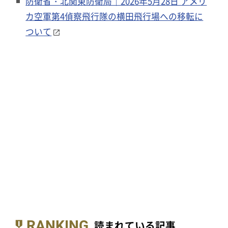
防衛省・北関東防衛局｜2026年5月28日 アメリ
カ空軍第4偵察飛行隊の横田飛行場への移転に
ついて
RANKING
読まれている記事