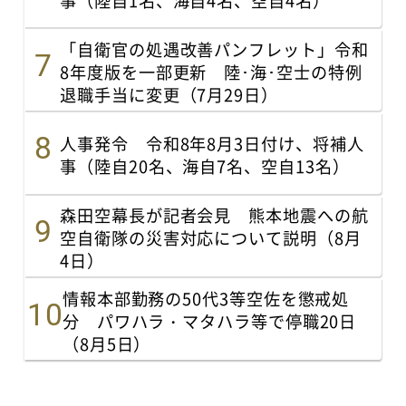
「自衛官の処遇改善パンフレット」令和
8年度版を一部更新 陸･海･空士の特例
退職手当に変更（7月29日）
人事発令 令和8年8月3日付け、将補人
事（陸自20名、海自7名、空自13名）
森田空幕長が記者会見 熊本地震への航
空自衛隊の災害対応について説明（8月
4日）
情報本部勤務の50代3等空佐を懲戒処
分 パワハラ・マタハラ等で停職20日
（8月5日）