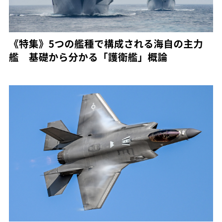
《特集》5つの艦種で構成される海自の主力
艦 基礎から分かる「護衛艦」概論