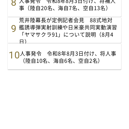
人事発令 令和8年8月3日付け、将補人
事（陸自20名、海自7名、空自13名）
荒井陸幕長が定例記者会見 88式地対
艦誘導弾実射訓練や日米豪共同実動演習
「ヤマサクラ91」について説明（8月4
日）
人事発令 令和8年8月3日付け、将人事
（陸自10名、海自6名、空自2名）