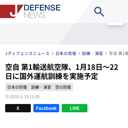
site search
MENU
Jディフェンスニュース
日本の防衛
訓練・演習
空自 第1輸送航空隊、1月18日～22
日に国外運航訓練を実施予定
日本の防衛
訓練・演習
空の防衛
2026-1-19 11:05
X
Facebook
LINE