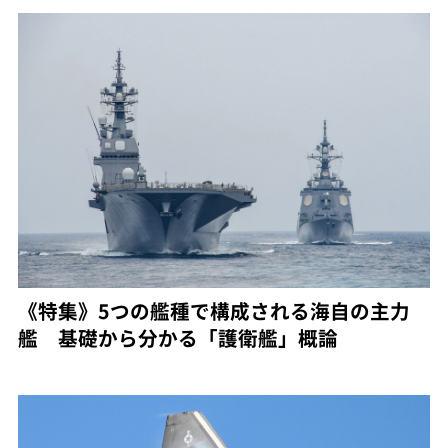
《特集》5つの艦種で構成される海自の主力
艦 基礎から分かる「護衛艦」概論