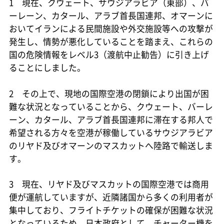
1 現在、クウェート、サウジアラビア（東部）、バ
ーレーン、カタール、アラブ首長国連邦、オマーンに
おいてイランによる民間施設や外交施設等への攻撃が
発生し、情勢が悪化していることを踏まえ、これらの
国の危険情報をレベル3（渡航中止勧告）に引き上げ
ることにしました。
2 その上で、現地の国際空港の閉鎖により出国が困
難な状況となっていることから、クウェート、バーレ
ーン、カタール、アラブ首長国連邦に滞在する邦人で
希望される方々を空港が稼働しているサウジアラビア
のリヤド及びオマーンのマスカットへ陸路で輸送しま
す。
3 現在、リヤド及びマスカットの国際空港では商用
便が運航していますが、近隣諸国から多くの利用者が
集中しており、フライトチケットの確保が困難な状況
となっているため、日本政府として、チャーター機を