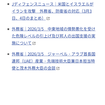
Jディフェンスニュース｜米国とイスラエルが
イランを攻撃 外務省、防衛省の対応（3月3
日、4日のまとめ）
外務省｜2026/3/5 中東地域の情勢悪化を受け
た危険レベルの引上げ及び邦人の出国支援の実
施について
外務省｜2026/3/5 ジャーベル・アラブ首長国
連邦（UAE）産業・先端技術大臣兼日本担当特
使と茂木外務大臣の会談