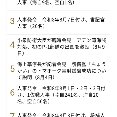
人事（海自9名、空自1名）
人事発令 令和8年8月7日付け、書記官
人事（20名）
小泉防衛大臣が臨時会見 アデン湾海賊
対処、初のP-1部隊の出国を激励（8月9
日）
海上幕僚長が記者会見 護衛艦「ちょう
かい」のトマホーク実射試験成功につい
て説明（8月4日）
人事発令 令和8年8月1日・2日・3日付
け、1佐職人事（陸自241名、海自20
名、空自56名）
人事発令 令和8年8月3日付け、将補人