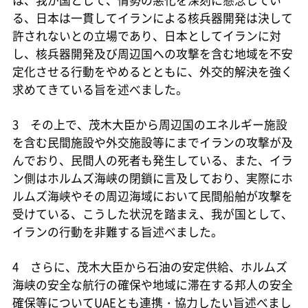
は、我が国として、情勢の悪化を深刻に懸念してい
る、日本は一貫してイランによる核兵器開発は決して
許されないとの立場であり、日本としてイランに対
し、核兵器開発及び周辺国への攻撃を含む地域を不安
定化させる行動をやめるとともに、外交的解決を強く
求めてきている旨を述べました。
3 その上で、茂木大臣から周辺国のエネルギー施設
を含む民間施設や外交施設等にまでイランの攻撃が及
んでおり、民間人の死者も発生している、また、イラ
ン側はホルムズ海峡の閉鎖に言及しており、実際にホ
ルムズ海峡やその周辺海域において民間船舶が攻撃を
受けている、こうした状況を踏まえ、我が国として、
イランの行動を非難する旨述べました。
4 さらに、茂木大臣から石油の安定供給、ホルムズ
海峡の安全な航行の確保や地域に滞在する邦人の安全
確保等についてUAEとも連携・協力したい旨述べまし