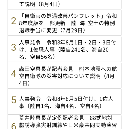
て説明（8月4日）
「自衛官の処遇改善パンフレット」令和
8年度版を一部更新 陸･海･空士の特例
退職手当に変更（7月29日）
人事発令 令和8年8月1日・2日・3日付
け、1佐職人事（陸自241名、海自20
名、空自56名）
森田空幕長が記者会見 熊本地震への航
空自衛隊の災害対応について説明（8月
4日）
人事発令 令和8年8月5日付け、1佐人
事（陸自1名、海自4名、空自4名）
荒井陸幕長が定例記者会見 88式地対
艦誘導弾実射訓練や日米豪共同実動演習