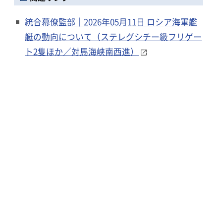
統合幕僚監部｜2026年05月11日 ロシア海軍艦
艇の動向について（ステレグシチー級フリゲー
ト2隻ほか／対馬海峡南西進）