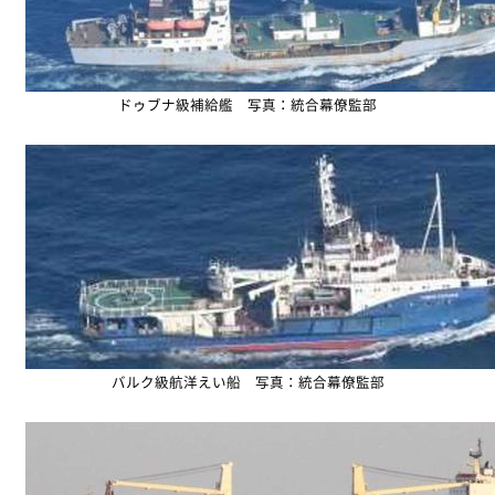
ドゥブナ級補給艦 写真：統合幕僚監部
バルク級航洋えい船 写真：統合幕僚監部