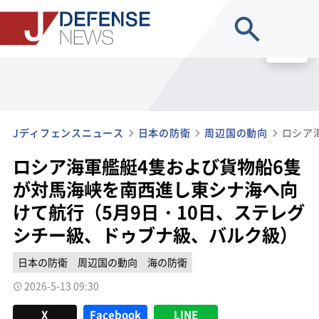
site search
MENU
Jディフェンスニュース
日本の防衛
周辺国の動向
ロシア海軍艦艇4隻および貨物船6隻
が対馬海峡を南西進し東シナ海へ向
けて航行（5月9日・10日、ステレグ
シチー級、ドゥブナ級、バルク級）
日本の防衛
周辺国の動向
海の防衛
2026-5-13 09:30
X
Facebook
LINE