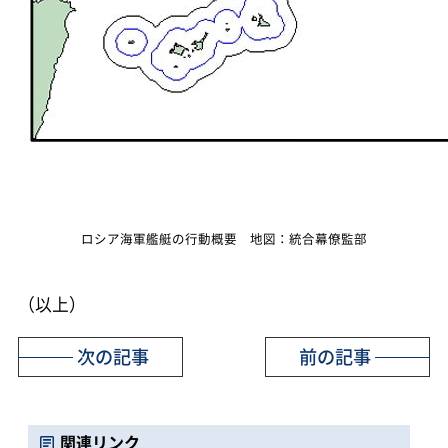
ロシア海軍艦艇の行動概要 地図：統合幕僚監部
（以上）
次の記事
前の記事
関連リンク