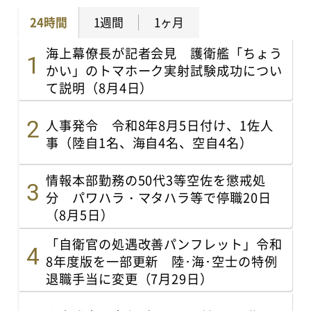
24時間
1週間
1ヶ月
海上幕僚長が記者会見 護衛艦「ちょう
かい」のトマホーク実射試験成功につい
て説明（8月4日）
人事発令 令和8年8月5日付け、1佐人
事（陸自1名、海自4名、空自4名）
情報本部勤務の50代3等空佐を懲戒処
分 パワハラ・マタハラ等で停職20日
（8月5日）
「自衛官の処遇改善パンフレット」令和
8年度版を一部更新 陸･海･空士の特例
退職手当に変更（7月29日）