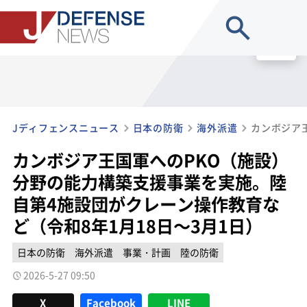
site search
MENU
Jディフェンスニュース
日本の防衛
海外派遣
カンボジア王国軍へのPKO（施設）
分野の能力構築支援事業を実施。陸
自第4施設団がクレーン操作教育な
ど（令和8年1月18日～3月1日）
日本の防衛
海外派遣
事業・計画
陸の防衛
2026-5-27 09:50
X
Facebook
LINE