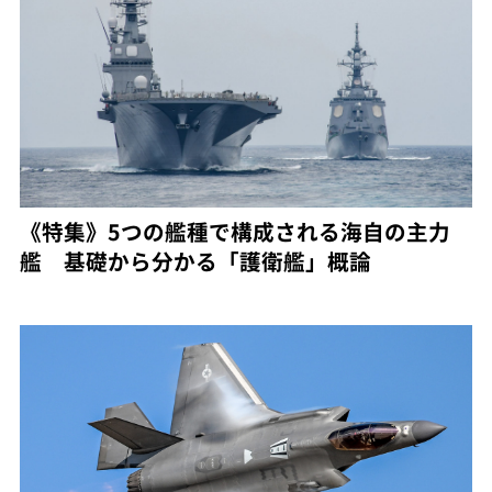
《特集》5つの艦種で構成される海自の主力
艦 基礎から分かる「護衛艦」概論