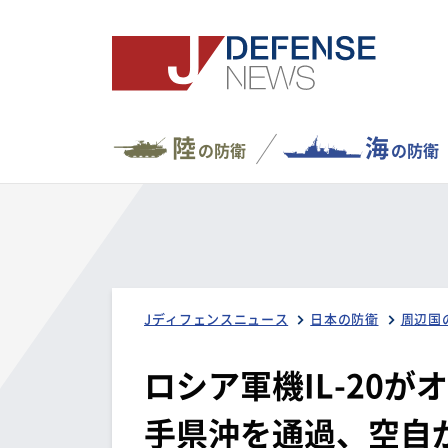
陸
海
の防衛
の防衛
Jディフェンスニュース
日本の防衛
周辺国
ロシア軍機IL-20
手県沖を通過、空自が