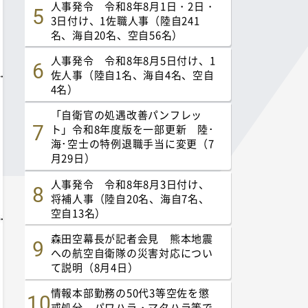
人事発令 令和8年8月1日・2日・
3日付け、1佐職人事（陸自241
名、海自20名、空自56名）
人事発令 令和8年8月5日付け、1
佐人事（陸自1名、海自4名、空自
4名）
「自衛官の処遇改善パンフレッ
ト」令和8年度版を一部更新 陸･
海･空士の特例退職手当に変更（7
月29日）
人事発令 令和8年8月3日付け、
将補人事（陸自20名、海自7名、
空自13名）
森田空幕長が記者会見 熊本地震
への航空自衛隊の災害対応につい
て説明（8月4日）
情報本部勤務の50代3等空佐を懲
戒処分 パワハラ・マタハラ等で