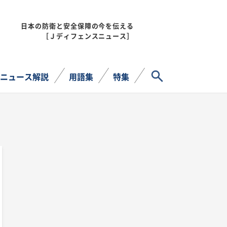
日本の防衛と安全保障の今を伝える
MENU
［Ｊディフェンスニュース］
サイト内検索
ニュース解説
用語集
特集