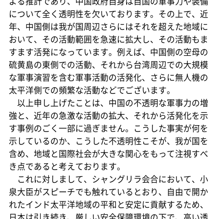
よる推計であり、中国政府自身は自国の軍事力や装備
について全く透明性を欠いております。その上で、近
年、中国側は我が国周辺さらにはそれを超えた地域に
おいて、その活動範囲を急速に拡大し、その活動もま
すます活発になっています。例えば、中国側の空母の
硫黄島の東側での活動、それから台湾周辺での大規模
な軍事演習を含む軍事活動の活発化、さらに無人機の
太平洋側での頻繁な活動などでございます。
以上申し上げたことは、中国の不透明な軍事力の増
強と、近年の急激な活動の拡大、それから活発化を示
す事例のごく一部に過ぎません。こうした事実が何を
示しているのか、こうした不透明性こそが、我が国を
含め、地域と国際社会が大きな関心をもって注視すべ
き点であると考えております。
これに対しまして、シャングリラ会合において、小
泉大臣がスピーチでも触れているとおり、自由で開か
れたインド太平洋地域の平和と安定に貢献するため、
日本は引き続き、厳しい安全保障環境の下で、高い透