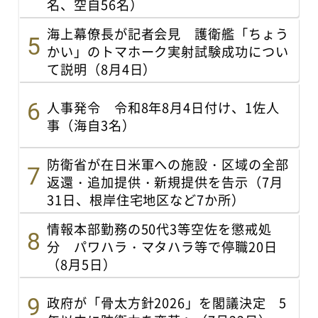
名、空自56名）
海上幕僚長が記者会見 護衛艦「ちょう
かい」のトマホーク実射試験成功につい
て説明（8月4日）
人事発令 令和8年8月4日付け、1佐人
事（海自3名）
防衛省が在日米軍への施設・区域の全部
返還・追加提供・新規提供を告示（7月
31日、根岸住宅地区など7か所）
情報本部勤務の50代3等空佐を懲戒処
分 パワハラ・マタハラ等で停職20日
（8月5日）
政府が「骨太方針2026」を閣議決定 5