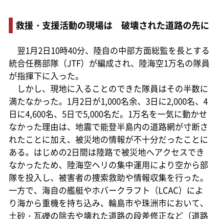
救援・支援活動の現場は 破壊された道路の先に
翌1月2日10時40分、陸自の中部方面総監を長とする
統合任務部隊（JTF）が編成され、陸海空1万名の隊員
が指揮下に入った。
しかし、現地に入ることのできた隊員はその半数に
満たなかった。1月2日が1,000名余、3日に2,000名、4
日に4,600名、5日で5,000名だ。1万名を一気に動かせ
なかった理由は、地震で能登半島内の道路網が寸断さ
れたことに加え、被災地の情報が不十分だったことに
ある。はじめの2日間は陸路で被災地へアクセスでき
なかったため、陸海空ヘリの集中運用により空から部
隊を投入し、被害者の捜索救助や情報収集を行った。
一方で、海自の艦艇やホバークラフト（LCAC）によ
り海から重機を持ち込み、輪島市や珠洲市において、
土砂・瓦礫の除去や壊れた道路の段差修正など（道路