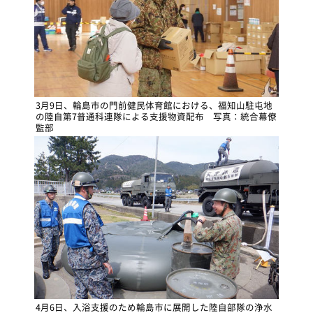
3月9日、輪島市の門前健民体育館における、福知山駐屯地
の陸自第7普通科連隊による支援物資配布 写真：統合幕僚
監部
4月6日、入浴支援のため輪島市に展開した陸自部隊の浄水