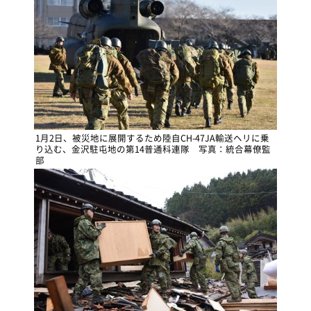
1月2日、被災地に展開するため陸自CH-47JA輸送ヘリに乗
り込む、金沢駐屯地の第14普通科連隊 写真：統合幕僚監
部