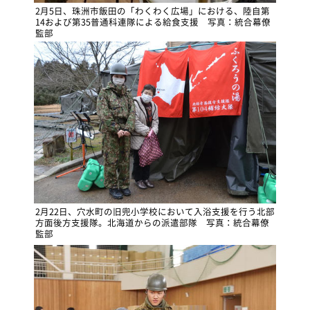
2月5日、珠洲市飯田の「わくわく広場」における、陸自第
14および第35普通科連隊による給食支援 写真：統合幕僚
監部
2月22日、穴水町の旧兜小学校において入浴支援を行う北部
方面後方支援隊。北海道からの派遣部隊 写真：統合幕僚
監部