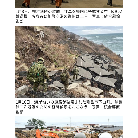
1月8日、横浜消防の救助工作車を機内に搭載する空自のC-2
輸送機。ちなみに能登空港の復旧は11日 写真：統合幕僚
監部
1月16日、海岸沿いの道路が破壊された輪島市下山町。隊員
は二次避難のための経路偵察をおこなう 写真：統合幕僚
監部