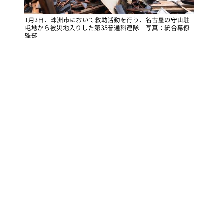
1月3日、珠洲市において救助活動を行う、名古屋の守山駐
屯地から被災地入りした第35普通科連隊 写真：統合幕僚
監部