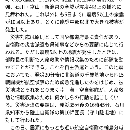
強、石川・富山・新潟県の全域が震度4以上の揺れに
見舞われた。これ以外にも6日までに震度5以上の余震
が10回以上あり、とくに能登中部以北で大きな被害が
発生した。
災害対応は原則として国や都道府県に責任があり、
自衛隊の災害派遣も県知事などからの要請に応じて行
われる。ただし震度5以上の地震が発生したときは、
部隊長の判断で人命救助や情報収集のために部隊を動
かすことができる。これを自主派遣という。この地震
においても、発災20分後に北海道の千歳基地からF-15
戦闘機が航空偵察のため緊急発進したのをはじめ、被
災地域とそれをとりまく陸・海・空自部隊が、人命救
助と情報収集のために何かしらの行動を起こしてい
る。災害派遣の要請は、発災35分後の16時45分、石川
県知事から陸上自衛隊の第10師団長（守山駐屯地）に
対して行われた。
この日、震源にもっとも近い航空自衛隊の輪島分屯