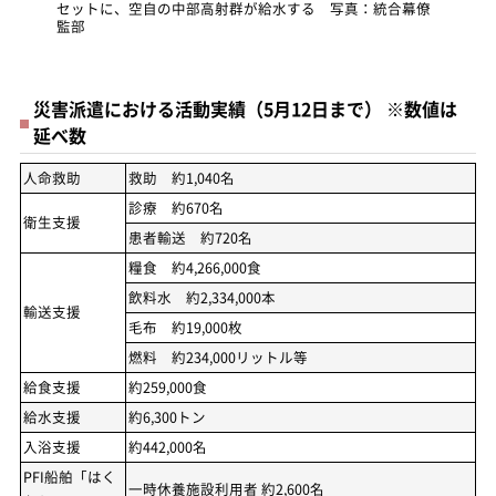
セットに、空自の中部高射群が給水する 写真：統合幕僚
監部
災害派遣における活動実績（5月12日まで） ※数値は
延べ数
人命救助
救助 約1,040名
診療 約670名
衛生支援
患者輸送 約720名
糧食 約4,266,000食
飲料水 約2,334,000本
輸送支援
毛布 約19,000枚
燃料 約234,000リットル等
給食支援
約259,000食
給水支援
約6,300トン
入浴支援
約442,000名
PFI船舶「はく
一時休養施設利用者 約2,600名