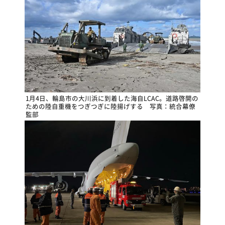
1月4日、輪島市の大川浜に到着した海自LCAC。道路啓開の
ための陸自重機をつぎつぎに陸揚げする 写真：統合幕僚
監部