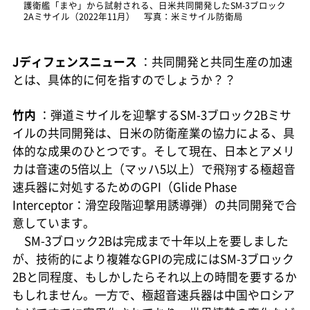
護衛艦「まや」から試射される、日米共同開発したSM-3ブロック
2Aミサイル（2022年11月） 写真：米ミサイル防衛局
Jディフェンスニュース
：共同開発と共同生産の加速
とは、具体的に何を指すのでしょうか？？
竹内
：弾道ミサイルを迎撃するSM-3ブロック2Bミサ
イルの共同開発は、日米の防衛産業の協力による、具
体的な成果のひとつです。そして現在、日本とアメリ
カは音速の5倍以上（マッハ5以上）で飛翔する極超音
速兵器に対処するためのGPI（Glide Phase
Interceptor：滑空段階迎撃用誘導弾）の共同開発で合
意しています。
SM-3ブロック2Bは完成まで十年以上を要しました
が、技術的により複雑なGPIの完成にはSM-3ブロック
2Bと同程度、もしかしたらそれ以上の時間を要するか
もしれません。一方で、極超音速兵器は中国やロシア