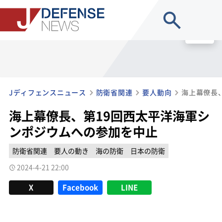
site search
MENU
Jディフェンスニュース
防衛省関連
要人動向
海上幕僚長、第19回西太平洋海軍シ
ンポジウムへの参加を中止
防衛省関連
要人の動き
海の防衛
日本の防衛
2024-4-21 22:00
X
Facebook
LINE