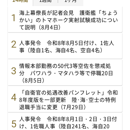
海上幕僚長が記者会見 護衛艦「ちょう
かい」のトマホーク実射試験成功につい
て説明（8月4日）
人事発令 令和8年8月5日付け、1佐人
事（陸自1名、海自4名、空自4名）
情報本部勤務の50代3等空佐を懲戒処
分 パワハラ・マタハラ等で停職20日
（8月5日）
「自衛官の処遇改善パンフレット」令和
8年度版を一部更新 陸･海･空士の特例
退職手当に変更（7月29日）
人事発令 令和8年8月1日・2日・3日付
け、1佐職人事（陸自241名、海自20