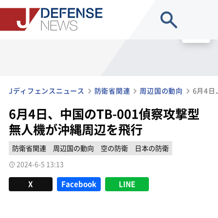
site search
MENU
Jディフェンスニュース
防衛省関連
周辺国の動向
6月4日、中国のTB-001偵察攻撃型
無人機が沖縄周辺を飛行
防衛省関連
周辺国の動向
空の防衛
日本の防衛
2024-6-5 13:13
X
Facebook
LINE