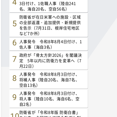
3日付け、1佐職人事（陸自241
名、海自20名、空自56名）
防衛省が在日米軍への施設・区域
の全部返還・追加提供・新規提供
を告示（7月31日、根岸住宅地区
など7か所）
人事発令 令和8年8月4日付け、1
佐人事（海自3名）
政府が「骨太方針2026」を閣議決
定 5年以内に防衛力を変革へ（7
月22日）
人事発令 令和8年8月3日付け、
将補人事（陸自20名、海自7名、
空自13名）
人事発令 令和8年8月3日付け、
将人事（陸自10名、海自6名、空
自2名）
防衛省が「令和8年版 防衛白書」