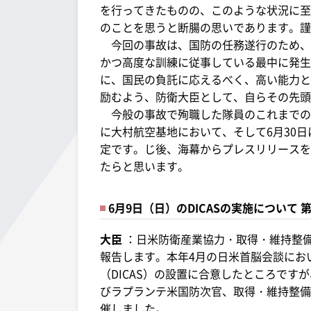
を行ってきたものの、このような状況に至
のことを思うと断腸の思いであります。謹
今回の事故は、国防の任務遂行のため、
かつ高度な訓練に従事している最中に発生
に、国民の負託に応えるべく、高い能力と
励むよう、防衛大臣として、自らその先頭
今般の事故で殉職した隊員のこれまでの功
に大村航空基地において、そして6月30
定です。じ後、海幕からプレスリリースを
たらと思います。
6月9日（日）のDICASの実施について 
大臣
：日米防衛産業協力・取得・維持整備
報告します。本年4月の日米首脳会談にお
（DICAS）の設置に合意したところです
びラプランテ米国防次官、取得・維持整備
催しました。