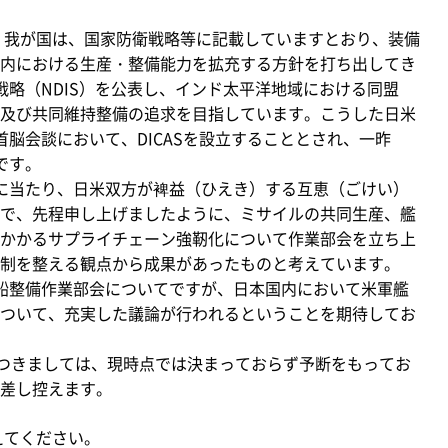
、我が国は、国家防衛戦略等に記載していますとおり、装備
内における生産・整備能力を拡充する方針を打ち出してき
戦略（NDIS）を公表し、インド太平洋地域における同盟
及び共同維持整備の追求を目指しています。こうした日米
脳会談において、DICASを設立することとされ、一昨
です。
に当たり、日米双方が裨益（ひえき）する互恵（ごけい）
で、先程申し上げましたように、ミサイルの共同生産、艦
かかるサプライチェーン強靭化について作業部会を立ち上
制を整える観点から成果があったものと考えています。
船整備作業部会についてですが、日本国内において米軍艦
ついて、充実した議論が行われるということを期待してお
つきましては、現時点では決まっておらず予断をもってお
差し控えます。
えてください。