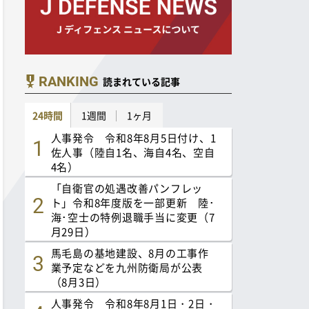
RANKING
読まれている記事
24時間
1週間
1ヶ月
人事発令 令和8年8月5日付け、1
佐人事（陸自1名、海自4名、空自
4名）
「自衛官の処遇改善パンフレッ
ト」令和8年度版を一部更新 陸･
海･空士の特例退職手当に変更（7
月29日）
馬毛島の基地建設、8月の工事作
業予定などを九州防衛局が公表
（8月3日）
人事発令 令和8年8月1日・2日・