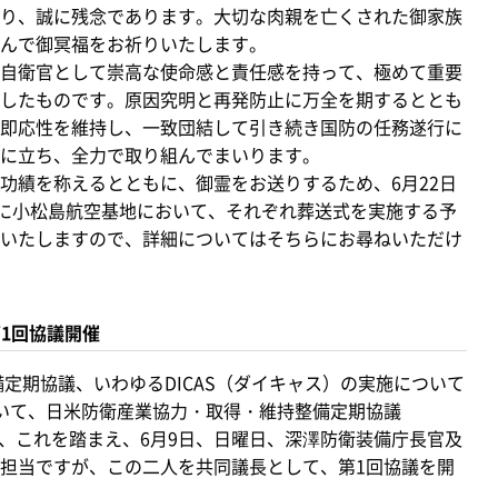
り、誠に残念であります。大切な肉親を亡くされた御家族
んで御冥福をお祈りいたします。
自衛官として崇高な使命感と責任感を持って、極めて重要
したものです。原因究明と再発防止に万全を期するととも
即応性を維持し、一致団結して引き続き国防の任務遂行に
に立ち、全力で取り組んでまいります。
績を称えるとともに、御霊をお送りするため、6月22日
日に小松島航空基地において、それぞれ葬送式を実施する予
いたしますので、詳細についてはそちらにお尋ねいただけ
第1回協議開催
定期協議、いわゆるDICAS（ダイキャス）の実施について
いて、日米防衛産業協力・取得・維持整備定期協議
が、これを踏まえ、6月9日、日曜日、深澤防衛装備庁長官及
担当ですが、この二人を共同議長として、第1回協議を開