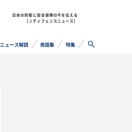
日本の防衛と安全保障の今を伝える
MENU
［Ｊディフェンスニュース］
サイト内検索
ニュース解説
用語集
特集