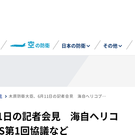
空
の防衛
日本の防衛
その他
見
木原防衛大臣、6月11日の記者会見 海自ヘリコプターの墜落、DICAS第1回協議など
1日の記者会見 海自ヘリコ
AS第1回協議など