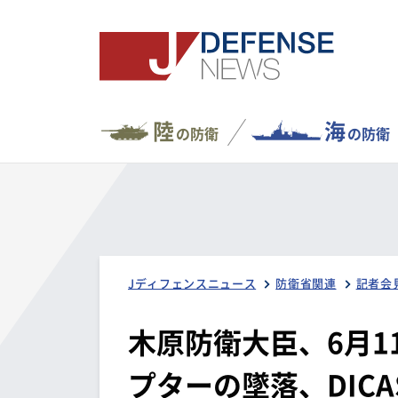
陸
海
の防衛
の防衛
Jディフェンスニュース
防衛省関連
記者会
木原防衛大臣、6月1
プターの墜落、DIC