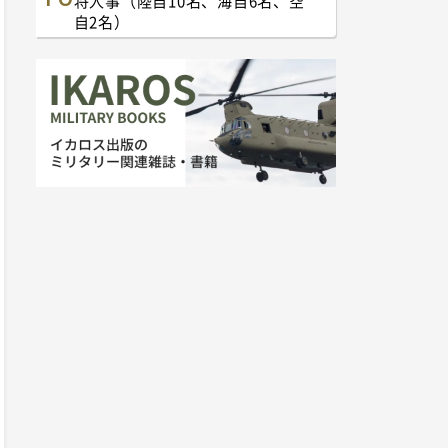
将人事（陸自10名、海自6名、空
自2名）