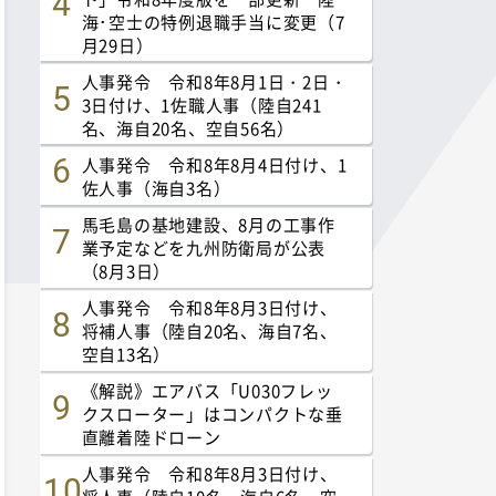
海･空士の特例退職手当に変更（7
月29日）
人事発令 令和8年8月1日・2日・
3日付け、1佐職人事（陸自241
名、海自20名、空自56名）
人事発令 令和8年8月4日付け、1
佐人事（海自3名）
馬毛島の基地建設、8月の工事作
業予定などを九州防衛局が公表
（8月3日）
人事発令 令和8年8月3日付け、
将補人事（陸自20名、海自7名、
空自13名）
《解説》エアバス「U030フレッ
クスローター」はコンパクトな垂
直離着陸ドローン
人事発令 令和8年8月3日付け、