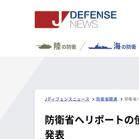
陸
海
の防衛
の防衛
Jディフェンスニュース
防衛省関連
防衛省
防衛省ヘリポートの使
発表