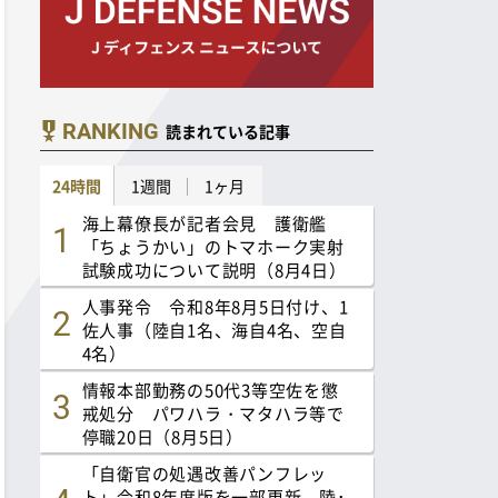
RANKING
読まれている記事
24時間
1週間
1ヶ月
海上幕僚長が記者会見 護衛艦
「ちょうかい」のトマホーク実射
試験成功について説明（8月4日）
人事発令 令和8年8月5日付け、1
佐人事（陸自1名、海自4名、空自
4名）
情報本部勤務の50代3等空佐を懲
戒処分 パワハラ・マタハラ等で
停職20日（8月5日）
「自衛官の処遇改善パンフレッ
ト」令和8年度版を一部更新 陸･