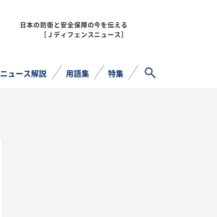
日本の防衛と安全保障の今を伝える
MENU
［Ｊディフェンスニュース］
サイト内検索
ニュース解説
用語集
特集