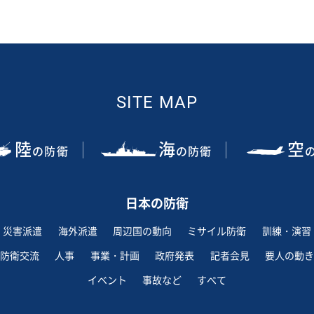
SITE MAP
陸
海
空
の防衛
の防衛
日本の防衛
災害派遣
海外派遣
周辺国の動向
ミサイル防衛
訓練・演習
防衛交流
人事
事業・計画
政府発表
記者会見
要人の動き
イベント
事故など
すべて