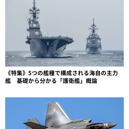
《特集》5つの艦種で構成される海自の主力
艦 基礎から分かる「護衛艦」概論