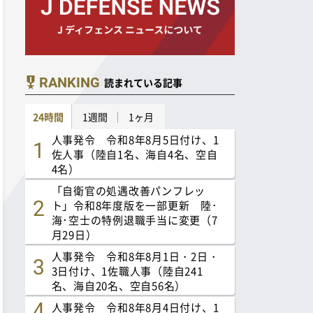
RANKING
読まれている記事
24時間
1週間
1ヶ月
人事発令 令和8年8月5日付け、1
佐人事（陸自1名、海自4名、空自
4名）
「自衛官の処遇改善パンフレッ
ト」令和8年度版を一部更新 陸･
海･空士の特例退職手当に変更（7
月29日）
人事発令 令和8年8月1日・2日・
3日付け、1佐職人事（陸自241
名、海自20名、空自56名）
人事発令 令和8年8月4日付け、1