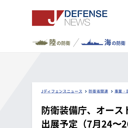
陸
海
の防衛
の防衛
Jディフェンスニュース
防衛省関連
事業・
防衛装備庁、オース
出展予定（7月24〜2