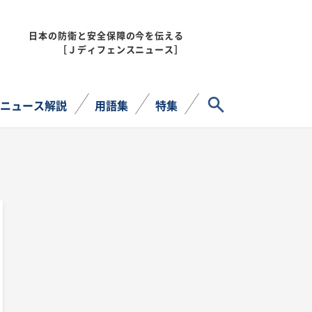
日本の防衛と安全保障の今を伝える
MENU
［Ｊディフェンスニュース］
サイト内検索
ニュース解説
用語集
特集