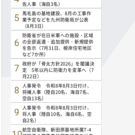
佐人事（海自3名）
馬毛島の基地建設、8月の工事作
業予定などを九州防衛局が公表
（8月3日）
防衛省が在日米軍への施設・区域
の全部返還・追加提供・新規提供
を告示（7月31日、根岸住宅地区
など7か所）
政府が「骨太方針2026」を閣議決
定 5年以内に防衛力を変革へ（7
月22日）
人事発令 令和8年8月3日付け、
将補人事（陸自20名、海自7名、
空自13名）
人事発令 令和8年8月3日付け、
将人事（陸自10名、海自6名、空
自2名）
航空自衛隊、新田原基地所属T-4