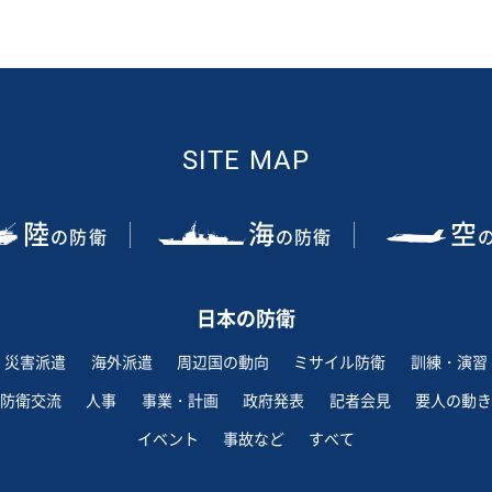
SITE MAP
陸
海
空
の防衛
の防衛
日本の防衛
災害派遣
海外派遣
周辺国の動向
ミサイル防衛
訓練・演習
防衛交流
人事
事業・計画
政府発表
記者会見
要人の動き
イベント
事故など
すべて