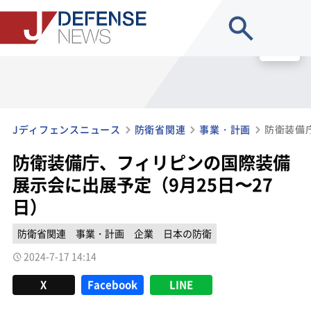
site search
MENU
Jディフェンスニュース
防衛省関連
事業・計画
防衛装備庁、フィリピンの国際装備
展示会に出展予定（9月25日〜27
日）
防衛省関連
事業・計画
企業
日本の防衛
2024-7-17 14:14
X
Facebook
LINE