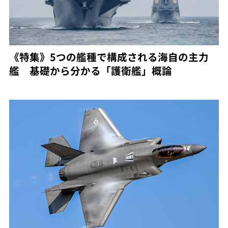
《特集》5つの艦種で構成される海自の主力
艦 基礎から分かる「護衛艦」概論