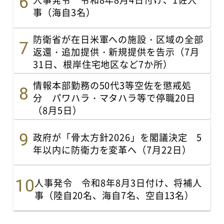
事（海自3名）
防衛省が在日米軍への施設・区域の全部
返還・追加提供・新規提供を告示（7月
31日、根岸住宅地区など7か所）
情報本部勤務の50代3等空佐を懲戒処
分 パワハラ・マタハラ等で停職20日
（8月5日）
政府が「骨太方針2026」を閣議決定 5
年以内に防衛力を変革へ（7月22日）
人事発令 令和8年8月3日付け、将補人
事（陸自20名、海自7名、空自13名）