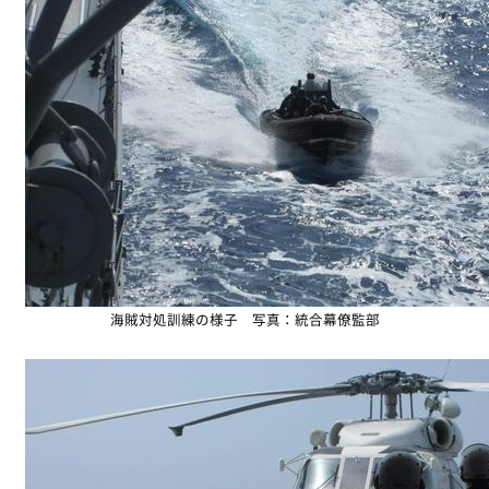
海賊対処訓練の様子 写真：統合幕僚監部