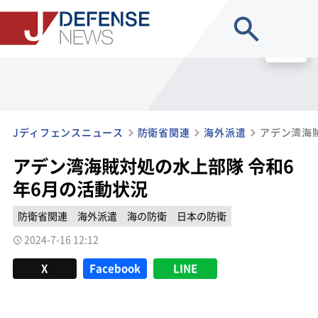
site search
MENU
Jディフェンスニュース
防衛省関連
海外派遣
アデン湾海
アデン湾海賊対処の水上部隊 令和6
年6月の活動状況
防衛省関連
海外派遣
海の防衛
日本の防衛
2024-7-16 12:12
X
Facebook
LINE