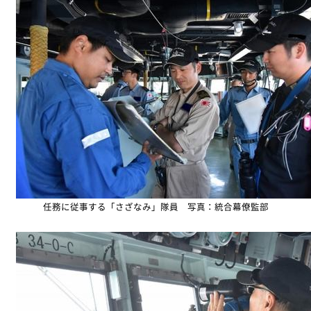
任務に従事する「さざなみ」隊員 写真：統合幕僚監部