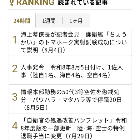
RANKING
読まれている記事
24時間
1週間
1ヶ月
海上幕僚長が記者会見 護衛艦「ちょう
かい」のトマホーク実射試験成功につい
て説明（8月4日）
人事発令 令和8年8月5日付け、1佐人
事（陸自1名、海自4名、空自4名）
情報本部勤務の50代3等空佐を懲戒処
分 パワハラ・マタハラ等で停職20日
（8月5日）
「自衛官の処遇改善パンフレット」令和
8年度版を一部更新 陸･海･空士の特例
退職手当に変更（7月29日）