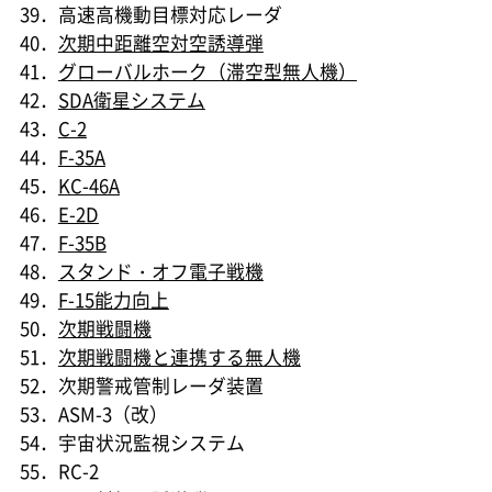
39．高速高機動目標対応レーダ
40．
次期中距離空対空誘導弾
41．
グローバルホーク（滞空型無人機）
42．
SDA衛星システム
43．
C-2
44．
F-35A
45．
KC-46A
46．
E-2D
47．
F-35B
48．
スタンド・オフ電子戦機
49．
F-15能力向上
50．
次期戦闘機
51．
次期戦闘機と連携する無人機
52．次期警戒管制レーダ装置
53．ASM-3（改）
54．宇宙状況監視システム
55．RC-2