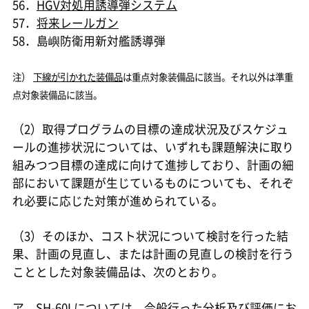
56．
HGV対処用誘導弾システム
57．
将来レールガン
58．島嶼防衛用新対艦誘導弾
注）
下線が引かれた装備品
は重点対象装備品に該当。それ以外は準重
点対象装備品に該当。
（2）取得プログラムの目標の達成状況及びスケジュ
ールの進捗状況については、いずれも課題解決に取り
組みつつ目標の達成に向けて進捗しており、計画の細
部において課題が生じているものについても、それぞ
れ必要に応じた対策が進められている。
（3）そのほか、コスト状況について検討を行った結
果、計画の見直し、または計画の見直しの検討を行う
こととした対象装備品は、次のとおり。
ア SH-60Lについては、今般行った分析及び評価にお