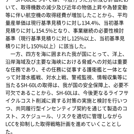
いて、取得機数の減少及び近年の物価上昇や為替変動
等に伴い航空機の取得経費が増加したことから、平均
量産単価は現行基準見積りに対し134.4%、当初基準
見積りに対し154.5%となり、事業継続の必要性検討
基準（現行基準見積りに対し125%以上、当初基準見
積りに対し150%以上）に該当した。
一方、四方を海に囲まれた我が国にとって、洋上、
沿岸海域及び主要な海峡における脅威への対処は重要
な任務であり、その任務に従事する護衛艦と一体とな
って対潜水艦戦、対水上戦、警戒監視、情報収集等に
当たるSH-60Lの取得は、我が国の安全保障上、必要不
可欠であることから、SH-60Lは、今後更なるライフサ
イクルコスト削減に資する対策の実施と検討を行いつ
つ、共同履行型インセンティブ契約を通じて製造のコ
スト、スケジュール、リスクを適切に管理しながら
LCCを抑制した取得戦略計画を進めていくこととし
た。