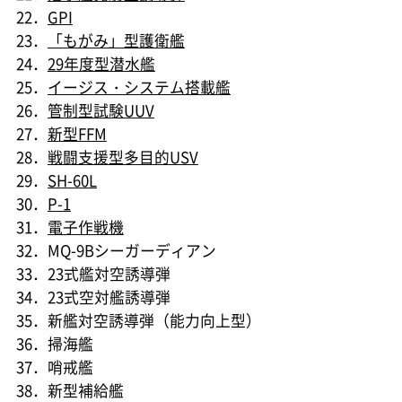
22．
GPI
23．
「もがみ」型護衛艦
24．
29年度型潜水艦
25．
イージス・システム搭載艦
26．
管制型試験UUV
27．
新型FFM
28．
戦闘支援型多目的USV
29．
SH-60L
30．
P-1
31．
電子作戦機
32．MQ-9Bシーガーディアン
33．23式艦対空誘導弾
34．23式空対艦誘導弾
35．新艦対空誘導弾（能力向上型）
36．掃海艦
37．哨戒艦
38．新型補給艦