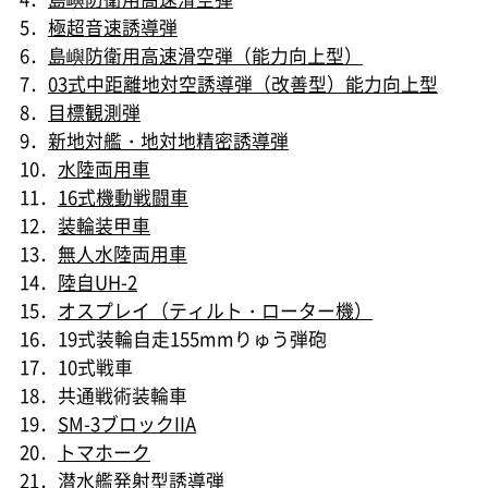
5．
極超音速誘導弾
6．
島嶼防衛用高速滑空弾（能力向上型）
7．
03式中距離地対空誘導弾（改善型）能力向上型
8．
目標観測弾
9．
新地対艦・地対地精密誘導弾
10．
水陸両用車
11．
16式機動戦闘車
12．
装輪装甲車
13．
無人水陸両用車
14．
陸自UH-2
15．
オスプレイ（ティルト・ローター機）
16．19式装輪自走155mmりゅう弾砲
17．10式戦車
18．共通戦術装輪車
19．
SM-3ブロックIIA
20．
トマホーク
21．
潜水艦発射型誘導弾