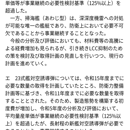
単価等が事業継続の必要性検討基準（125%以上）を
超過した。
一方、掃海艦（あわじ型）は、深深度機雷への対処
が可能な唯一の艦艇であり、防衛上において必要不可
欠であることから事業継続することとなった。
今般の分析及び評価においても、材料費等の高騰に
よる経費増加も見られるが、引き続きLCC抑制のため
の策を検討及び取得計画の見直しを行いつつ、現行の
計画を進めていく。
エ 23式艦対空誘導弾については、令和15年度までに
必要な数量の取得を計画していたところ、防衛力整備
計画等に基づき、令和11年度までに必要な数量を取得
することとされた。そのため、製造態勢を構築する初
度費が増加し、令和5年度の分析及び評価において、
平均量産単価が事業継続の必要性検討基準（125%以
上）を超過したが、長射程の新艦対空誘導弾が必要で