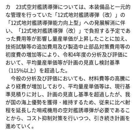
カ 23式空対艦誘導弾については、本装備品と一元的
な管理を行っていた「12式地対艦誘導弾（改）」の
「12式地対艦誘導弾能力向上型」への発展解消に伴
い、「12式地対艦誘導弾（改）」で負担する予定であ
った費用等が影響し量産単価が上昇したことに加え、
技術試験等の追加費用及び製造中止部品対策費用等の
初度費の増加等により、令和4年度の分析及び評価に
おいて、平均量産単価等が計画の見直し検討基準
（115%以上）を超過した。
今般の分析及び評価においても、材料費等の高騰に
より経費が増加しており、平均量産単価等は、現行基
準見積りに対し、計画の見直し基準を超過したが、我
が国の海上優勢を獲得・維持するため、従来に比べ射
程を延長した哨戒機用の空対艦誘導弾が必要であるこ
とから、コスト抑制対策を行いつつ、引き続き計画を
進めていく。