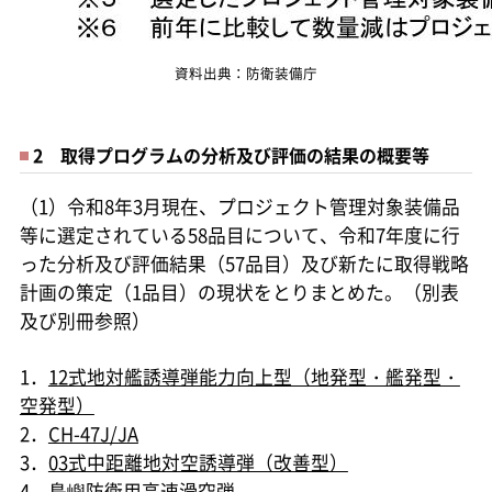
資料出典：防衛装備庁
2 取得プログラムの分析及び評価の結果の概要等
（1）令和8年3月現在、プロジェクト管理対象装備品
等に選定されている58品目について、令和7年度に行
った分析及び評価結果（57品目）及び新たに取得戦略
計画の策定（1品目）の現状をとりまとめた。（別表
及び別冊参照）
1．
12式地対艦誘導弾能力向上型（地発型・艦発型・
空発型）
2．
CH-47J/JA
3．
03式中距離地対空誘導弾（改善型）
4．
島嶼防衛用高速滑空弾