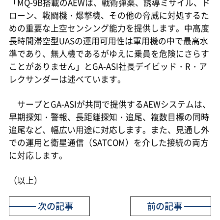
「MQ-9B搭載のAEWは、戦術弾薬、誘導ミサイル、ド
ローン、戦闘機・爆撃機、その他の脅威に対処するた
めの重要な上空センシング能力を提供します。中高度
長時間滞空型UASの運用可用性は軍用機の中で最高水
準であり、無人機であるがゆえに乗員を危険にさらす
ことがありません」とGA-ASI社長デイビッド・R・ア
レクサンダーは述べています。
サーブとGA-ASIが共同で提供するAEWシステムは、
早期探知・警報、長距離探知・追尾、複数目標の同時
追尾など、幅広い用途に対応します。また、見通し外
での運用と衛星通信（SATCOM）を介した接続の両方
に対応します。
（以上）
次の記事
前の記事