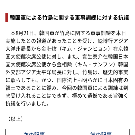
韓国軍による竹島に関する軍事訓練に対する抗議
本8月21日、韓国軍が竹島に関する軍事訓練を本日
実施したとの報道があったことを受け、鯰博行アジア
大洋州局長から金壯炫（キム・ジャンヒョン）在京韓
国大使館次席公使に対し、また、實生泰介在韓国日本
国大使館次席公使から金相勲（キム・サンフン）韓国
外交部アジア太平洋局長に対し、竹島は、歴史的事実
に照らしても、かつ、国際法上も明らかに日本固有の
領土であることに鑑み、今回の韓国軍による訓練は到
底受け入れることはできず、極めて遺憾である旨強く
抗議を行いました。
（以上）
次の記事
前の記事