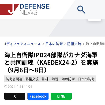
site search
MENU
Jディフェンスニュース
日本の防衛
防衛交流
海上自衛隊IPD24部隊がカナダ海軍
と共同訓練（KAEDEX24-2）を実施
（9月6日～8日）
防衛省関連
防衛交流
訓練・演習
海の防衛
日本の防衛
2024-9-11 11:21
X
Facebook
LINE