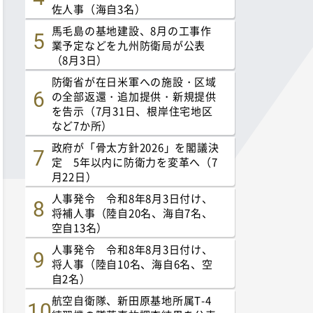
佐人事（海自3名）
馬毛島の基地建設、8月の工事作
業予定などを九州防衛局が公表
（8月3日）
防衛省が在日米軍への施設・区域
の全部返還・追加提供・新規提供
を告示（7月31日、根岸住宅地区
など7か所）
政府が「骨太方針2026」を閣議決
定 5年以内に防衛力を変革へ（7
月22日）
人事発令 令和8年8月3日付け、
将補人事（陸自20名、海自7名、
空自13名）
人事発令 令和8年8月3日付け、
将人事（陸自10名、海自6名、空
自2名）
航空自衛隊、新田原基地所属T-4