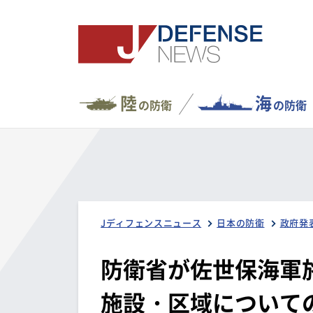
陸
海
の防衛
の防衛
Jディフェンスニュース
日本の防衛
政府発
防衛省が佐世保海軍
施設・区域について