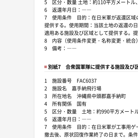
5 区分・数量 土地：約110平方メート
6 返還年月日：――
7 使用条件 目的：在日米軍が返還区域
提供する。使用期間：当該土地の返還の日
適用ある施設及び区域として提供する。提
8 内容（使用条件変更・名称変更・統合
9 備考：――
別紙7 合衆国軍隊に提供する施設及び
1 施設番号 FAC6037
2 施設名 嘉手納飛行場
3 所在地名 沖縄県中頭郡嘉手納町
4 所有関係 国有
5 区分・数量 土地：約990平方メー
6 返還年月日：――
7 使用条件 目的：在日米軍が工事用ゲ
撤去後、原状回復作業終了の日まで。条件