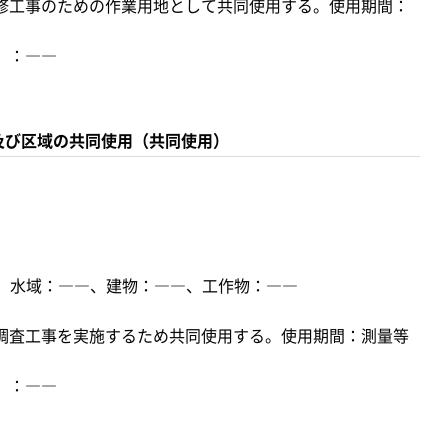
修工事のための作業用地として共同使用する。使用期間：
）：――
及び区域の共同使用（共同使用）
トル、水域：――、建物：――、工作物：――
調査工事を実施するため共同使用する。使用期間：測量等
）：――