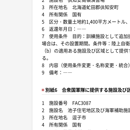
3 所在地名 北海道虻田郡俱知安町
4 所有関係 国有
5 区分・数量土地約1,400平方メート
6 返還年月日：――
7 使用条件 目的：訓練施設として追加
場合は、その設置期間。条件等：陸上自衛
（b）の適用ある施設及び区域として提供
る。
8 内容（使用条件変更・名称変更・統合
9 備考：――
別紙6 合衆国軍隊に提供する施設及び
1 施設番号 FAC3087
2 施設名 池子住宅地区及び海軍補助施
3 所在地名 逗子市
4 所有関係 国有