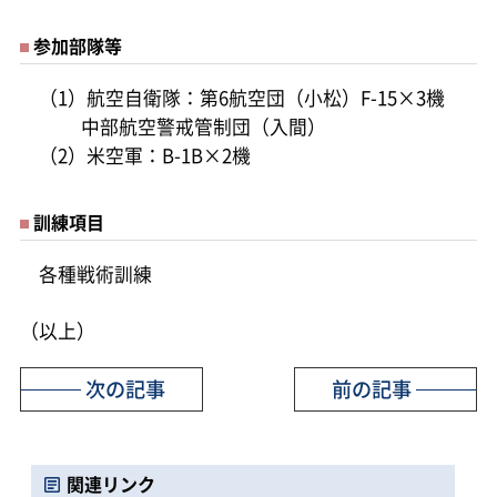
参加部隊等
（1）航空自衛隊：第6航空団（小松）F-15×3機
中部航空警戒管制団（入間）
（2）米空軍：B-1B×2機
訓練項目
各種戦術訓練
（以上）
次の記事
前の記事
関連リンク