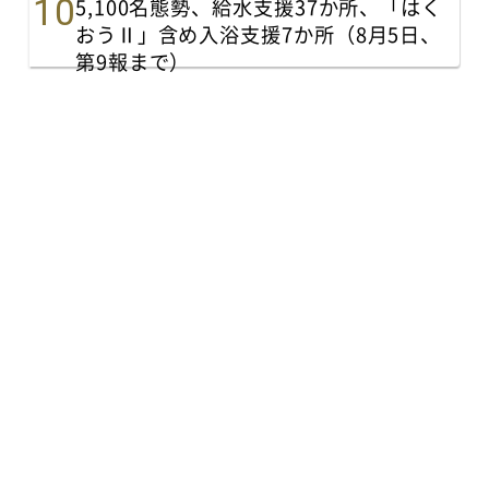
5,100名態勢、給水支援37か所、「はく
おうⅡ」含め入浴支援7か所（8月5日、
第9報まで）