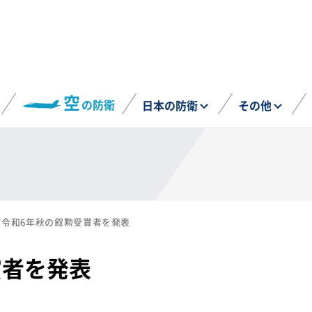
空
の防衛
日本の防衛
その他
令和6年秋の叙勲受賞者を発表
賞者を発表