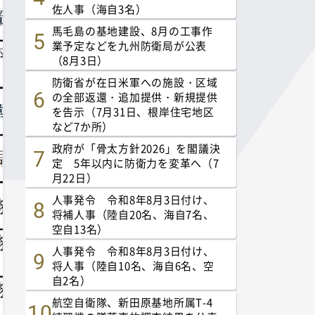
佐人事（海自3名）
馬毛島の基地建設、8月の工事作
業予定などを九州防衛局が公表
（8月3日）
防衛省が在日米軍への施設・区域
の全部返還・追加提供・新規提供
を告示（7月31日、根岸住宅地区
など7か所）
政府が「骨太方針2026」を閣議決
定 5年以内に防衛力を変革へ（7
月22日）
人事発令 令和8年8月3日付け、
将補人事（陸自20名、海自7名、
空自13名）
人事発令 令和8年8月3日付け、
将人事（陸自10名、海自6名、空
自2名）
航空自衛隊、新田原基地所属T-4