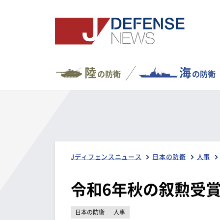
陸
海
の防衛
の防衛
Jディフェンスニュース
日本の防衛
人事
令和6年秋の叙勲受
日本の防衛
人事