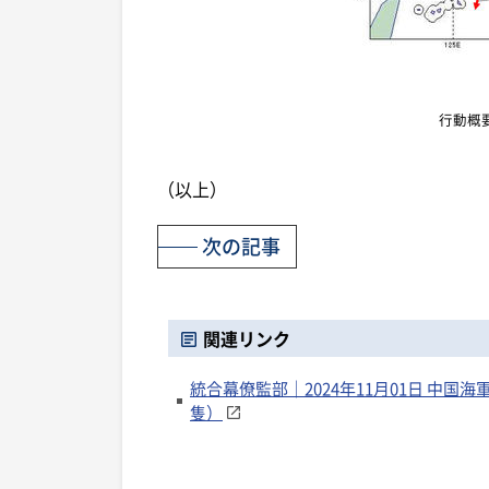
行動概
（以上）
次の記事
関連リンク
統合幕僚監部｜2024年11月01日 中
隻）