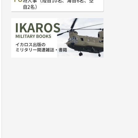
将人事（陸自10名、海自6名、空
自2名）