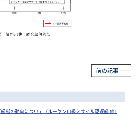
要 資料出典：統合幕僚監部
前の記事
国海軍艦艇の動向について（ルーヤンⅢ級ミサイル駆逐艦 他1