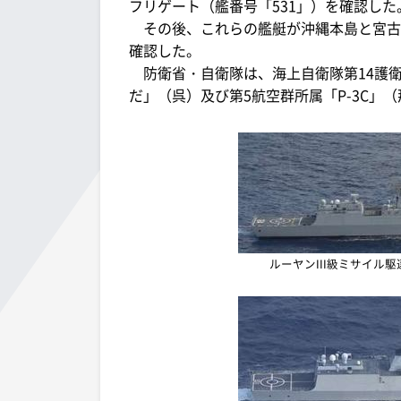
フリゲート（艦番号「531」）を確認した
その後、これらの艦艇が沖縄本島と宮古
確認した。
防衛省・自衛隊は、海上自衛隊第14護衛
だ」（呉）及び第5航空群所属「P-3C」
ルーヤンIII級ミサイル