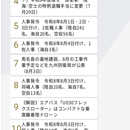
海･空士の特例退職手当に変更（7
月29日）
人事発令 令和8年8月1日・2日・
3日付け、1佐職人事（陸自241
名、海自20名、空自56名）
人事発令 令和8年8月4日付け、1
佐人事（海自3名）
馬毛島の基地建設、8月の工事作
業予定などを九州防衛局が公表
（8月3日）
人事発令 令和8年8月3日付け、
将補人事（陸自20名、海自7名、
空自13名）
《解説》エアバス「U030フレッ
クスローター」はコンパクトな垂
直離着陸ドローン
人事発令 令和8年8月3日付け、