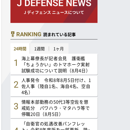
RANKING
読まれている記事
24時間
1週間
1ヶ月
海上幕僚長が記者会見 護衛艦
「ちょうかい」のトマホーク実射
試験成功について説明（8月4日）
人事発令 令和8年8月5日付け、1
佐人事（陸自1名、海自4名、空自
4名）
情報本部勤務の50代3等空佐を懲
戒処分 パワハラ・マタハラ等で
停職20日（8月5日）
「自衛官の処遇改善パンフレッ
ト」令和8年度版を一部更新 陸･