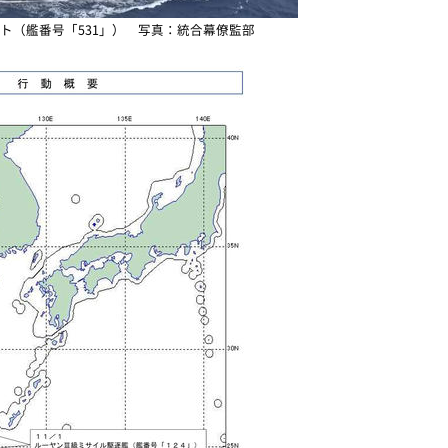
ート（艦番号「531」） 写真：統合幕僚監部