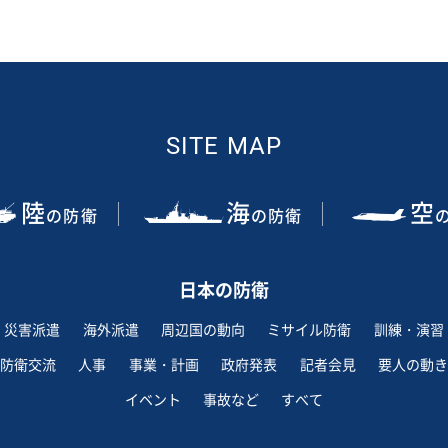
SITE MAP
陸
海
空
の防衛
の防衛
日本の防衛
災害派遣
海外派遣
周辺国の動向
ミサイル防衛
訓練・演習
防衛交流
人事
事業・計画
政府発表
記者会見
要人の動き
イベント
事故など
すべて