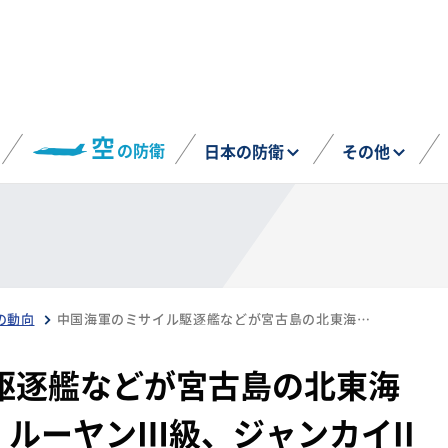
空
の防衛
日本の防衛
その他
の動向
中国海軍のミサイル駆逐艦などが宮古島の北東海域を航行（11月1日、ルーヤンⅢ級、ジャンカイII級）
駆逐艦などが宮古島の北東海
、ルーヤンⅢ級、ジャンカイII