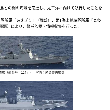
。
島との間の海域を南進し、太平洋へ向けて航行したことを
隊所属「あさぎり」（舞鶴）、第1海上補給隊所属「とわ
（那覇）により、警戒監視・情報収集を行った。
駆逐艦（艦番号「124」） 写真：統合幕僚監部