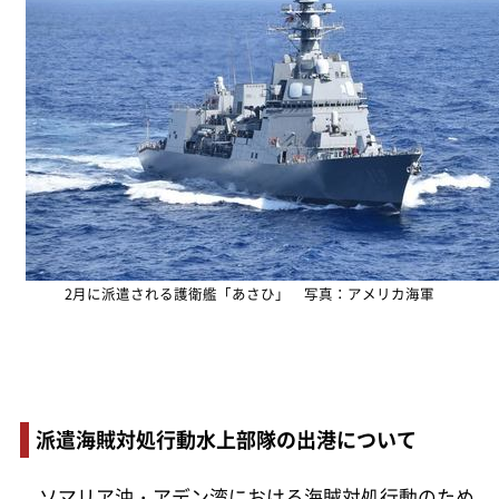
2月に派遣される護衛艦「あさひ」 写真：アメリカ海軍
派遣海賊対処行動水上部隊の出港について
ソマリア沖・アデン湾における海賊対処行動のため