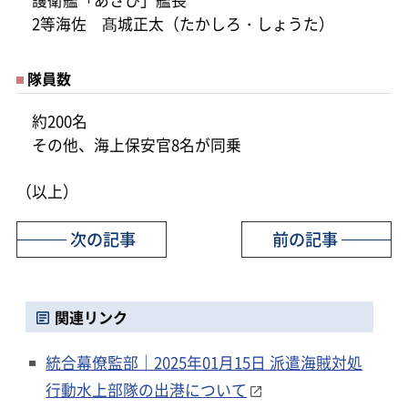
護衛艦「あさひ」艦長
2等海佐 髙城正太（たかしろ・しょうた）
隊員数
約200名
その他、海上保安官8名が同乗
（以上）
次の記事
前の記事
関連リンク
統合幕僚監部｜2025年01月15日 派遣海賊対処
行動水上部隊の出港について