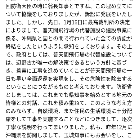
回防衛大臣の時に翁長知事とですね、この埋め立てに
ついて協議をしておりましたが、訴訟に発展をいたし
ました。しかし、先日、1月16日に最高裁判所の決定
によりまして、普天間飛行場の代替施設の建設事業に
係る、沖縄県と国との間で行われていた全ての訴訟が
終結をしたというふうに承知をしております。その上
で、政府としては、普天間飛行場の代替施設について
は、辺野古が唯一の解決策であるという方針に基づ
き、着実に工事を進めていくことが普天間飛行場の一
日も早い全面返還を実現をし、その危険性を除去する
ということにつながるものと考えております。防衛省
としましては、これまでも県知事を始めとする地元の
皆様との対話、これを積み重ねて、このような考え方
のみならず、自然環境、また住民の生活環境に十分配
慮をして工事を実施することなどにつきまして、逐次
丁寧な説明を行ってまいりました。私も、昨年12月に
沖縄県を訪問しまして、玉城知事にもお会いをし、こ