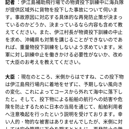
記者
：伊江島補助飛行場での物資投下訓練中に海兵隊
が提供区域外に貨物を投下した事故について伺いま
す。事故原因に対応する具体的な再発防止策が決まっ
ているのかどうか、決まっているなら内容も含めて教
えてください。また、伊江村長が物資投下訓練の中止
を求め、沖縄県も対策を講じることができないのであ
れば、重量物投下訓練をしないよう求めています。米
軍に対し訓練中止を働きかける必要性がないか、改め
て大臣のお考えを教えてください。
大臣
：現在のところ、米側からはですね、この投下物
は伊江島飛行場内に着地をせずに、予期しない風向き
の変化、これによってコースから外れて海中に落下し
たと。そして、投下物による船舶の航行への妨害や危
険を防止するために日本の当局を通じて、船舶利用者
へ注意喚起を行ったという説明を受けております。幸
い人的・物的な被害はありませんでしたが、米側に対
しては安全管理に万全を期すとともに、再発防止の徹