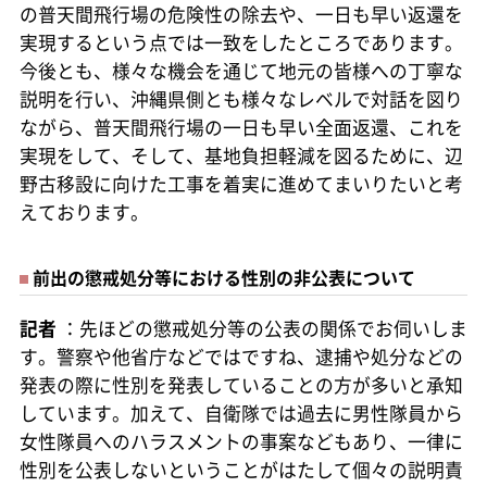
の普天間飛行場の危険性の除去や、一日も早い返還を
実現するという点では一致をしたところであります。
今後とも、様々な機会を通じて地元の皆様への丁寧な
説明を行い、沖縄県側とも様々なレベルで対話を図り
ながら、普天間飛行場の一日も早い全面返還、これを
実現をして、そして、基地負担軽減を図るために、辺
野古移設に向けた工事を着実に進めてまいりたいと考
えております。
前出の懲戒処分等における性別の非公表について
記者
：先ほどの懲戒処分等の公表の関係でお伺いしま
す。警察や他省庁などではですね、逮捕や処分などの
発表の際に性別を発表していることの方が多いと承知
しています。加えて、自衛隊では過去に男性隊員から
女性隊員へのハラスメントの事案などもあり、一律に
性別を公表しないということがはたして個々の説明責