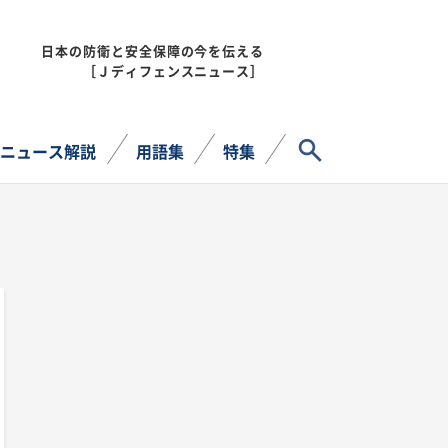
日本の防衛と安全保障の今を伝える
MENU
［Ｊディフェンスニュース］
サイト内検索
ニュース解説
用語集
特集