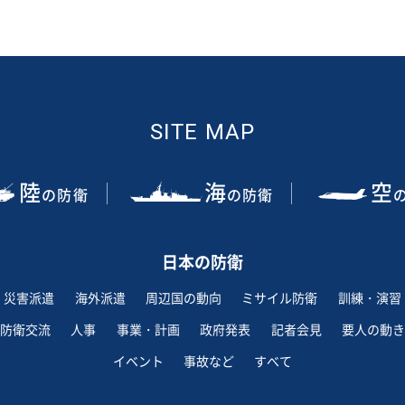
SITE MAP
陸
海
空
の防衛
の防衛
日本の防衛
災害派遣
海外派遣
周辺国の動向
ミサイル防衛
訓練・演習
防衛交流
人事
事業・計画
政府発表
記者会見
要人の動き
イベント
事故など
すべて