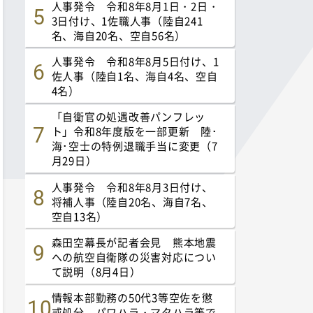
人事発令 令和8年8月1日・2日・
3日付け、1佐職人事（陸自241
名、海自20名、空自56名）
人事発令 令和8年8月5日付け、1
佐人事（陸自1名、海自4名、空自
4名）
「自衛官の処遇改善パンフレッ
ト」令和8年度版を一部更新 陸･
海･空士の特例退職手当に変更（7
月29日）
人事発令 令和8年8月3日付け、
将補人事（陸自20名、海自7名、
空自13名）
森田空幕長が記者会見 熊本地震
への航空自衛隊の災害対応につい
て説明（8月4日）
情報本部勤務の50代3等空佐を懲
戒処分 パワハラ・マタハラ等で