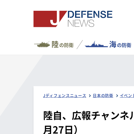
陸
海
の防衛
の防衛
Jディフェンスニュース
日本の防衛
イベン
陸自、広報チャンネ
月27日）