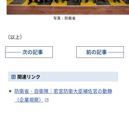
写真：防衛省
（以上）
次の記事
前の記事
関連リンク
防衛省・自衛隊｜若宮防衛大臣補佐官の動静
（企業視察）