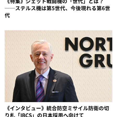
《特集》ジェット戦闘機の「世代」とは？
──ステルス機は第5世代、今後現れる第6世
代
《インタビュー》統合防空ミサイル防衛の切
り札「IBCS」の日本採用へ向けて