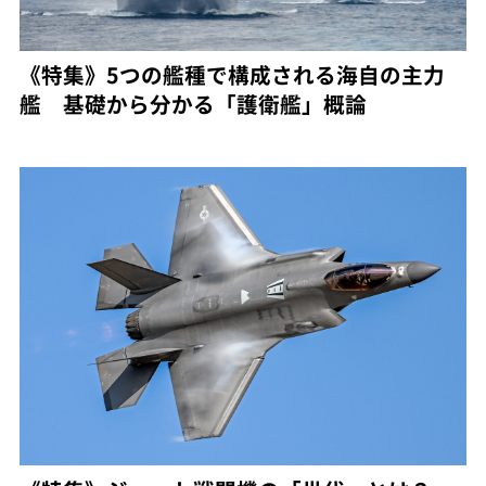
《特集》5つの艦種で構成される海自の主力
艦 基礎から分かる「護衛艦」概論