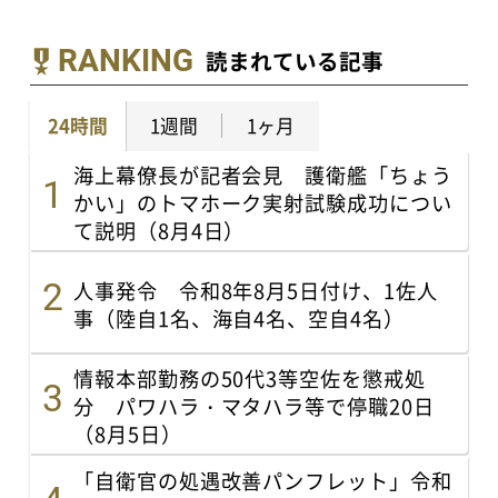
RANKING
読まれている記事
24時間
1週間
1ヶ月
海上幕僚長が記者会見 護衛艦「ちょう
かい」のトマホーク実射試験成功につい
て説明（8月4日）
人事発令 令和8年8月5日付け、1佐人
事（陸自1名、海自4名、空自4名）
情報本部勤務の50代3等空佐を懲戒処
分 パワハラ・マタハラ等で停職20日
（8月5日）
「自衛官の処遇改善パンフレット」令和