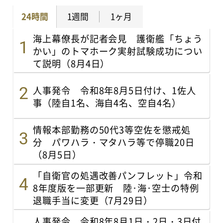
24時間
1週間
1ヶ月
海上幕僚長が記者会見 護衛艦「ちょう
かい」のトマホーク実射試験成功につい
て説明（8月4日）
人事発令 令和8年8月5日付け、1佐人
事（陸自1名、海自4名、空自4名）
情報本部勤務の50代3等空佐を懲戒処
分 パワハラ・マタハラ等で停職20日
（8月5日）
「自衛官の処遇改善パンフレット」令和
8年度版を一部更新 陸･海･空士の特例
退職手当に変更（7月29日）
人事発令 令和8年8月1日・2日・3日付