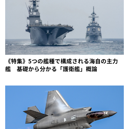
《特集》5つの艦種で構成される海自の主力
艦 基礎から分かる「護衛艦」概論