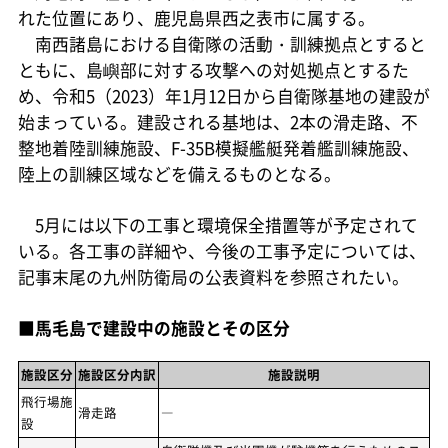
れた位置にあり、鹿児島県西之表市に属する。
南西諸島における自衛隊の活動・訓練拠点とすると
ともに、島嶼部に対する攻撃への対処拠点とするた
め、令和5（2023）年1月12日から自衛隊基地の建設が
始まっている。建設される基地は、2本の滑走路、不
整地着陸訓練施設、F-35B模擬艦艇発着艦訓練施設、
陸上の訓練区域などを備えるものとなる。
5月には以下の工事と環境保全措置等が予定されて
いる。各工事の詳細や、今後の工事予定については、
記事末尾の九州防衛局の公表資料を参照されたい。
■馬毛島で建設中の施設とその区分
施設区分
施設区分内訳
施設説明
飛行場施
滑走路
―
設