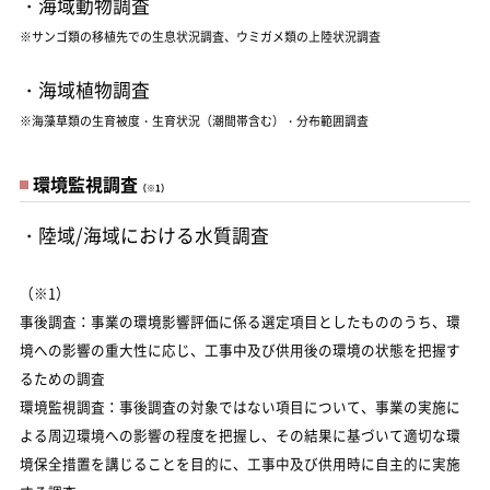
・海域動物調査
※サンゴ類の移植先での生息状況調査、ウミガメ類の上陸状況調査
・海域植物調査
※海藻草類の生育被度・生育状況（潮間帯含む）・分布範囲調査
環境監視調査
（※1）
・陸域/海域における水質調査
（※1）
事後調査：事業の環境影響評価に係る選定項目としたもののうち、環
境への影響の重大性に応じ、工事中及び供用後の環境の状態を把握す
るための調査
環境監視調査：事後調査の対象ではない項目について、事業の実施に
よる周辺環境への影響の程度を把握し、その結果に基づいて適切な環
境保全措置を講じることを目的に、工事中及び供用時に自主的に実施