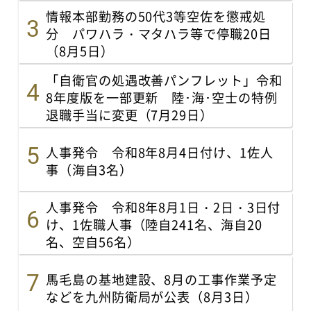
情報本部勤務の50代3等空佐を懲戒処
分 パワハラ・マタハラ等で停職20日
（8月5日）
「自衛官の処遇改善パンフレット」令和
8年度版を一部更新 陸･海･空士の特例
退職手当に変更（7月29日）
人事発令 令和8年8月4日付け、1佐人
事（海自3名）
人事発令 令和8年8月1日・2日・3日付
け、1佐職人事（陸自241名、海自20
名、空自56名）
馬毛島の基地建設、8月の工事作業予定
などを九州防衛局が公表（8月3日）