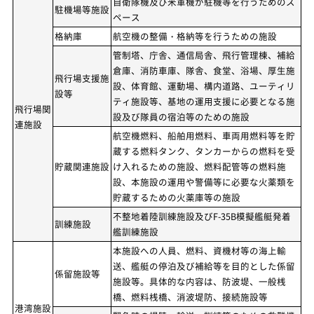
自衛隊機及び米軍機が駐機等を行うためのス
駐機場等施設
ペース
格納庫
航空機の整備・格納等を行うための施設
管制塔、庁舎、通信局舎、飛行管理棟、補給
倉庫、消防車庫、隊舎、食堂、浴場、厚生施
飛行場支援施
設、体育館、運動場、構内道路、ユーティリ
設等
ティ施設等、基地の運用支援に必要となる施
飛行場関
設及び隊員の宿泊等のための施設
連施設
航空機燃料、船舶用燃料、車両用燃料等を貯
蔵する燃料タンク、タンカーからの燃料を受
貯蔵関連施設
け入れるための施設、燃料配管等の燃料施
設、本施設の運用や警備等に必要な火薬類を
貯蔵するための火薬庫等の施設
不整地着陸訓練施設及びF-35B模擬艦艇発着
訓練施設
艦訓練施設
本施設への人員、燃料、資機材等の海上輸
送、艦艇の停泊及び補給等を目的とした係留
係留施設等
施設等。具体的な内容は、防波堤、一般桟
橋、燃料桟橋、消波堤防、接続施設等
港湾施設