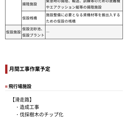
緊急時の揚陸、輸送、訓練等のための救難機
揚陸施設
やエアクッション艇等の揚陸施設
施設整備に必要となる資機材等を搬出入する
仮設桟橋
ための仮設の桟橋
仮設沈砂池、
仮設施設
―
仮設プラント
月間工事作業予定
飛行場施設
【滑走路】
・造成工事
・伐採樹木のチップ化