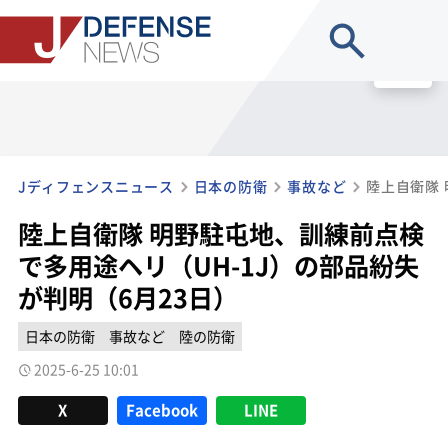
site search
MENU
Jディフェンスニュース
日本の防衛
事故など
陸上自衛隊 明野駐屯地、訓練前点検
で多用途ヘリ（UH-1J）の部品紛失
が判明（6月23日）
日本の防衛
事故など
陸の防衛
2025-6-25 10:01
X
Facebook
LINE