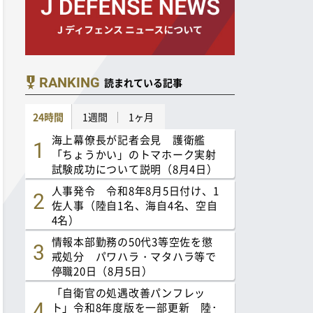
RANKING
読まれている記事
24時間
1週間
1ヶ月
海上幕僚長が記者会見 護衛艦
「ちょうかい」のトマホーク実射
試験成功について説明（8月4日）
人事発令 令和8年8月5日付け、1
佐人事（陸自1名、海自4名、空自
4名）
情報本部勤務の50代3等空佐を懲
戒処分 パワハラ・マタハラ等で
停職20日（8月5日）
「自衛官の処遇改善パンフレッ
ト」令和8年度版を一部更新 陸･