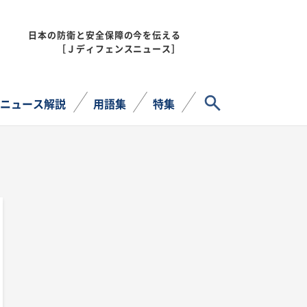
日本の防衛と安全保障の今を伝える
MENU
［Ｊディフェンスニュース］
サイト内検索
ニュース解説
用語集
特集