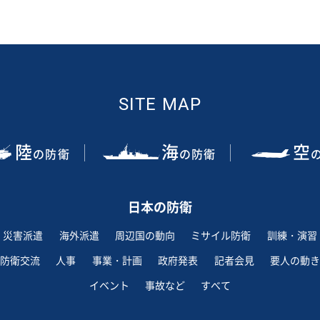
SITE MAP
陸
海
空
の防衛
の防衛
日本の防衛
災害派遣
海外派遣
周辺国の動向
ミサイル防衛
訓練・演習
防衛交流
人事
事業・計画
政府発表
記者会見
要人の動き
イベント
事故など
すべて