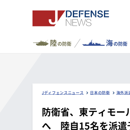
陸
海
の防衛
の防衛
Jディフェンスニュース
日本の防衛
海外派
防衛省、東ティモー
へ 陸自15名を派遣