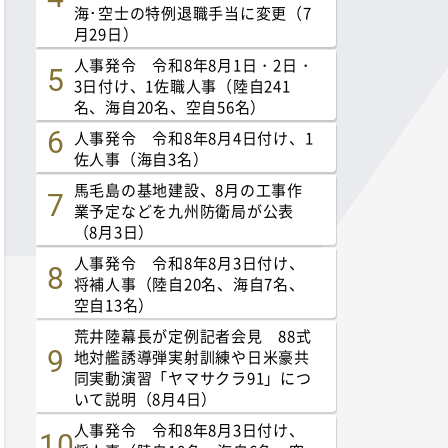
海･空士の特例退職手当に変更（7
月29日）
人事発令 令和8年8月1日・2日・
3日付け、1佐職人事（陸自241
名、海自20名、空自56名）
人事発令 令和8年8月4日付け、1
佐人事（海自3名）
馬毛島の基地建設、8月の工事作
業予定などを九州防衛局が公表
（8月3日）
人事発令 令和8年8月3日付け、
将補人事（陸自20名、海自7名、
空自13名）
荒井陸幕長が定例記者会見 88式
地対艦誘導弾実射訓練や日米豪共
同実動演習「ヤマサクラ91」につ
いて説明（8月4日）
人事発令 令和8年8月3日付け、