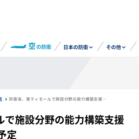
空
の防衛
日本の防衛
その他
遣
防衛省、東ティモールで施設分野の能力構築支援へ 陸自15名を派遣予定
ルで施設分野の能力構築支援
予定