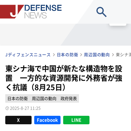
site search
MENU
Jディフェンスニュース
日本の防衛
周辺国の動向
東シナ海で中国が新たな構造物を設
置 一方的な資源開発に外務省が強
く抗議（8月25日）
日本の防衛
周辺国の動向
政府発表
2025-8-27 11:25
X
Facebook
LINE