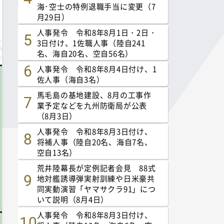
海･空士の特例退職手当に変更（7
月29日）
人事発令 令和8年8月1日・2日・
3日付け、1佐職人事（陸自241
名、海自20名、空自56名）
人事発令 令和8年8月4日付け、1
佐人事（海自3名）
馬毛島の基地建設、8月の工事作
業予定などを九州防衛局が公表
（8月3日）
人事発令 令和8年8月3日付け、
将補人事（陸自20名、海自7名、
空自13名）
荒井陸幕長が定例記者会見 88式
地対艦誘導弾実射訓練や日米豪共
同実動演習「ヤマサクラ91」につ
いて説明（8月4日）
人事発令 令和8年8月3日付け、