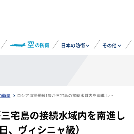
空
の防衛
日本の防衛
その他
の動向
ロシア海軍艦艇1隻が三宅島の接続水域内を南進して航行（9月9日～15日、ヴィシニャ級）
が三宅島の接続水域内を南進し
5日、ヴィシニャ級）