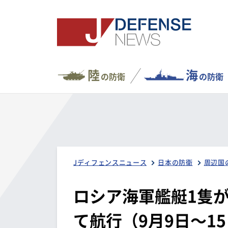
陸
海
の防衛
の防衛
Jディフェンスニュース
日本の防衛
周辺国
ロシア海軍艦艇1隻
て航行（9月9日～1