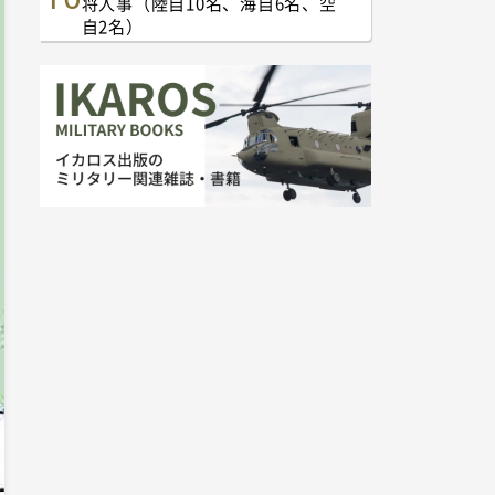
将人事（陸自10名、海自6名、空
自2名）