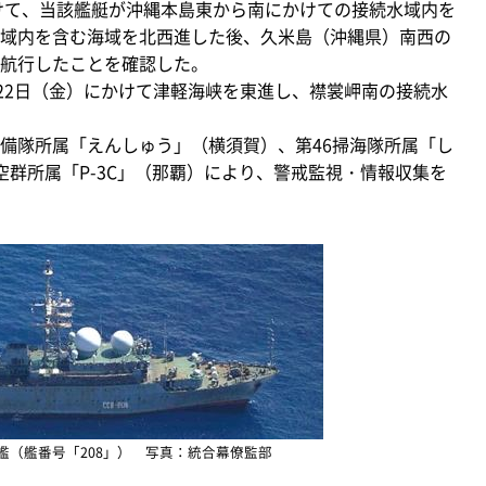
けて、当該艦艇が沖縄本島東から南にかけての接続水域内を
域内を含む海域を北西進した後、久米島（沖縄県）南西の
航行したことを確認した。
22日（金）にかけて津軽海峡を東進し、襟裳岬南の接続水
備隊所属「えんしゅう」（横須賀）、第46掃海隊所属「し
空群所属「P-3C」（那覇）により、警戒監視・情報収集を
艦（艦番号「208」） 写真：統合幕僚監部