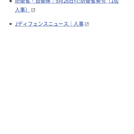
防衛省・自衛隊｜9月26日付:防衛省発令（1佐
人事）
Jディフェンスニュース｜人事