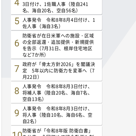
3日付け、1佐職人事（陸自241
名、海自20名、空自56名）
人事発令 令和8年8月4日付け、1
佐人事（海自3名）
防衛省が在日米軍への施設・区域
の全部返還・追加提供・新規提供
を告示（7月31日、根岸住宅地区
など7か所）
政府が「骨太方針2026」を閣議決
定 5年以内に防衛力を変革へ（7
月22日）
人事発令 令和8年8月3日付け、
将補人事（陸自20名、海自7名、
空自13名）
人事発令 令和8年8月3日付け、
将人事（陸自10名、海自6名、空
自2名）
防衛省が「令和8年版 防衛白書」