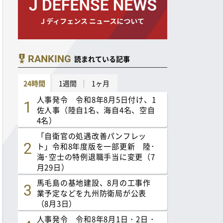
RANKING
読まれている記事
24時間
1週間
1ヶ月
人事発令 令和8年8月5日付け、1
佐人事（陸自1名、海自4名、空自
4名）
「自衛官の処遇改善パンフレッ
ト」令和8年度版を一部更新 陸･
海･空士の特例退職手当に変更（7
月29日）
馬毛島の基地建設、8月の工事作
業予定などを九州防衛局が公表
（8月3日）
人事発令 令和8年8月1日・2日・