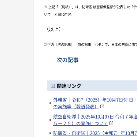
※ 上記「（別紙）」は、防衛省 航空幕僚監部が公表した「令
いて」と同じ内容。
（以上）
◎下の［次の記事］［前の記事］ボタンで、日本の防衛に関
次の記事
関連リンク
外務省｜令和7（2025）年10月7日付
の実施等（報道発表）
航空自衛隊｜2025年10月07日 令和
５－２５）の実施について
防衛省・自衛隊｜2025（令和7）年10