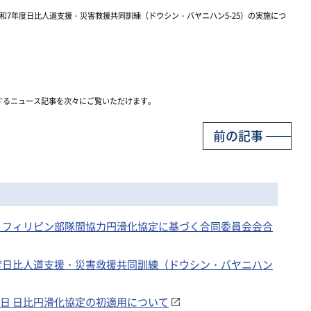
和7年度日比人道支援・災害救援共同訓練（ドウシン・バヤニハン5-25）の実施につ
するニュース記事を次々にご覧いただけます。
前の記事
 日・フィリピン部隊間協力円滑化協定に基づく合同委員会会合
７年度日比人道支援・災害救援共同訓練（ドウシン・バヤニハン
月7日 日比円滑化協定の初適用について