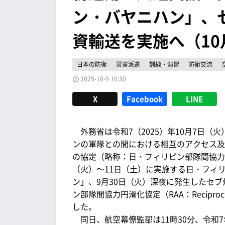
ン・バヤニハン」、
資輸送を実施へ（10
日本の防衛
災害派遣
訓練・演習
防衛交流
2025-10-9 10:30
X
Facebook
LINE
外務省は令和7（2025）年10月7日（
ンの軍隊との間における相互のアクセス及
の協定（略称：日・フィリピン部隊間協力
（火）～11日（土）に実施する日・フィ
ン」、9月30日（火）深夜に発生したセ
ン部隊間協力円滑化協定（RAA：Reciproca
した。
同日、航空幕僚監部は11時30分、令和