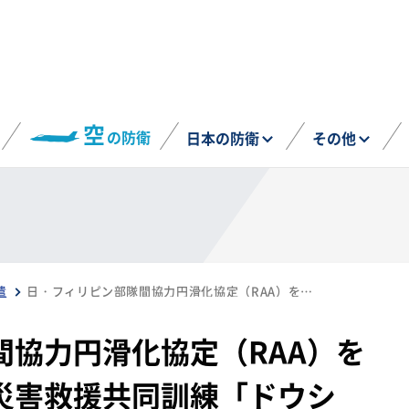
空
の防衛
日本の防衛
その他
遣
日・フィリピン部隊間協力円滑化協定（RAA）を初適用 人道支援・災害救援共同訓練「ドウシン・バヤニハン」、セブ州沖地震に関する支援物資輸送を実施へ（10月7日）
間協力円滑化協定（RAA）を
災害救援共同訓練「ドウシ