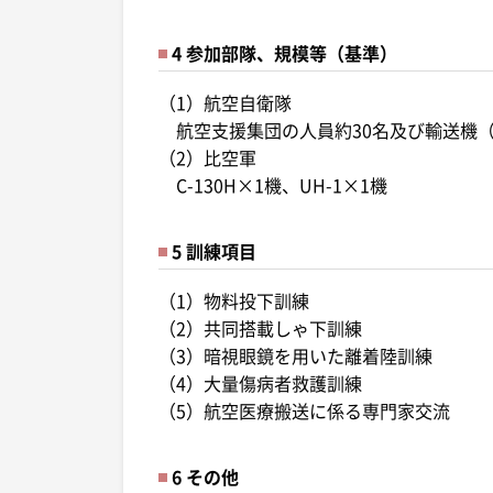
4 参加部隊、規模等（基準）
（1）航空自衛隊
航空支援集団の人員約30名及び輸送機（K/
（2）比空軍
C-130H×1機、UH-1×1機
5 訓練項目
（1）物料投下訓練
（2）共同搭載しゃ下訓練
（3）暗視眼鏡を用いた離着陸訓練
（4）大量傷病者救護訓練
（5）航空医療搬送に係る専門家交流
6 その他