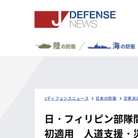
陸
海
の防衛
の防衛
Jディフェンスニュース
日本の防衛
災害派
日・フィリピン部隊
初適用 人道支援・